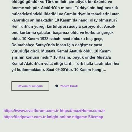
öldüğü gündür ve Türk milleti için büyük bir üzüntü ve
öneme sahiptir. Atatürk’ün mirası, Türkiye’nin bağımsızlık
mücadelesindeki liderliği ve Cumhuriyet’in temellerini atan
kararlılığı anılmaktadır. 10 Kasım’da hangi olay olmuştur?
Her Türk’ün yüreği kurtuluş arzusuyla çarpıyordu. Ancak
onu kurtarma çabaları başarısız oldu ve korkular gerçek
oldu. 10 Kasım 1938 sabahı saat dokuzu beş geçe,
Dolmabahçe Sarayı’nda insan için değişmez yasa
yürürlüğe girdi. Mustafa Kemal Atatürk öldü. 10 Kasım
şiirinin konusu nedir? 10 Kasım, büyük önder Mustafa
Kemal Atatürk’ün vefat ettiği tarih, Türk halkı tarafından her
yıl kutlanmaktadır. Saat 09:00’dur. 10 Kasım hangi…
10
Devamını okuyun
Yorum Bırak
Kasım
Anlam
Ve
Önemi
Nedir
https://www.evcilforum.com.tr
https://maziHome.com.tr
https://ledpower.com.tr
knight online
nttgame
Sitemap