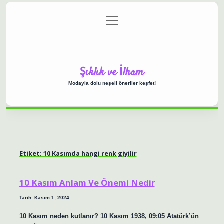
menüyü
Anasayfa
Gizlilik Politikası
Yasal Uyarı
aç
Hakkımızda
Şıklık ve İlham
Modayla dolu neşeli öneriler keşfet!
Etiket:
10 Kasımda hangi renk giyilir
10 Kasım Anlam Ve Önemi Nedir
Tarih: Kasım 1, 2024
10 Kasım neden kutlanır? 10 Kasım 1938, 09:05 Atatürk’ün