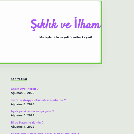
Şıklık ve İlham
Modayla dolu neşeli öneriler keşfet!
Sidebar
ilbet casino
https://
Son Yazılar
Engin Avcı nereli ?
Ağustos 6, 2026
Kur’an-ı Arapça okumak zorunlu mu ?
Ağustos 6, 2026
Ayak yarıklarına ne iyi gelir ?
Ağustos 5, 2026
Bilge Kaan ne demiş ?
Ağustos 4, 2026
Android’de kopyalama geçmişi nasıl bulunur ?