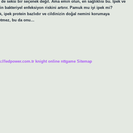
de seksi bir seçenek değil. Ama emin olun, en sağlıklısı bu. İpek ve
in bakteriyel enfeksiyon riskini artırır. Pamuk mu iyi ipek mi?
, ipek protein bazlıdır ve cildinizin doğal nemini korumaya
ş etmez, bu da onu…
s://ledpower.com.tr
knight online
nttgame
Sitemap