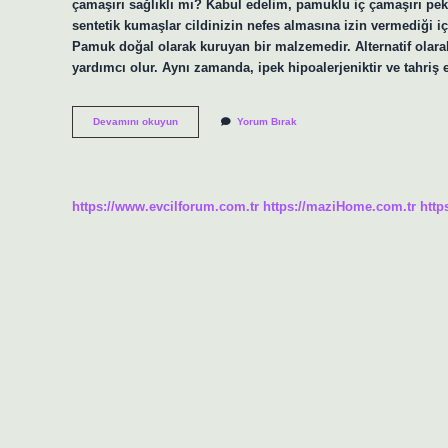
çamaşırı sağlıklı mı? Kabul edelim, pamuklu iç çamaşırı pek 
sentetik kumaşlar cildinizin nefes almasına izin vermediği iç
Pamuk doğal olarak kuruyan bir malzemedir. Alternatif olarak
yardımcı olur. Aynı zamanda, ipek hipoalerjeniktir ve tahri
İPek
Devamını okuyun
Yorum Bırak
Sağlıklı
Mı
https://www.evcilforum.com.tr
https://maziHome.com.tr
http