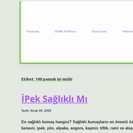
Anasayfa
Gizlilik Politikası
Yasal Uyarı
Hakkım
Etiket:
100 pamuk iyi midir
İPek Sağlıklı Mı
Tarih: Ocak 30, 2025
En sağlıklı kumaş hangisi? Sağlıklı kumaşların en önemli ö
kenevir, ipek, yün, alpaka, angora, kaşmir, tiftik, rami ve ala