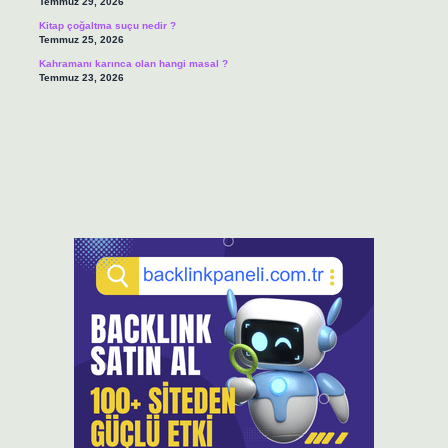
Temmuz 29, 2026
Kitap çoğaltma suçu nedir ?
Temmuz 25, 2026
Kahramanı karınca olan hangi masal ?
Temmuz 23, 2026