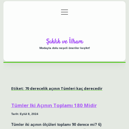
menüyü
Anasayfa
Gizlilik Politikası
Yasal Uyarı
aç
Hakkımızda
Şıklık ve İlham
Modayla dolu neşeli öneriler keşfet!
Etiket:
70 derecelik açının Tümleri kaç derecedir
Tümler Iki Açının Toplamı 180 Midir
Tarih: Eylül 8, 2024
Tümler iki açının ölçüleri toplamı 90 derece mi? 6)