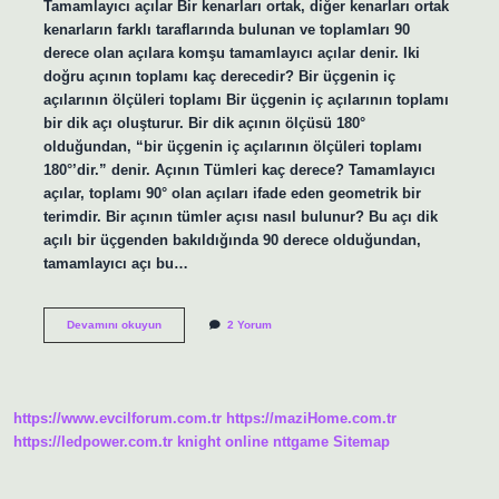
Tamamlayıcı açılar Bir kenarları ortak, diğer kenarları ortak
kenarların farklı taraflarında bulunan ve toplamları 90
derece olan açılara komşu tamamlayıcı açılar denir. Iki
doğru açının toplamı kaç derecedir? Bir üçgenin iç
açılarının ölçüleri toplamı Bir üçgenin iç açılarının toplamı
bir dik açı oluşturur. Bir dik açının ölçüsü 180°
olduğundan, “bir üçgenin iç açılarının ölçüleri toplamı
180°’dir.” denir. Açının Tümleri kaç derece? Tamamlayıcı
açılar, toplamı 90° olan açıları ifade eden geometrik bir
terimdir. Bir açının tümler açısı nasıl bulunur? Bu açı dik
açılı bir üçgenden bakıldığında 90 derece olduğundan,
tamamlayıcı açı bu…
Tümler
Devamını okuyun
2 Yorum
Iki
Açının
Toplamı
180
Midir
https://www.evcilforum.com.tr
https://maziHome.com.tr
https://ledpower.com.tr
knight online
nttgame
Sitemap