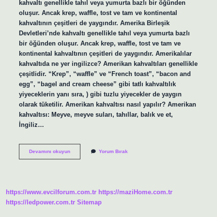
kahvaltı genellikle tahıl veya yumurta bazlı bir öğünden
oluşur. Ancak krep, waffle, tost ve tam ve kontinental
kahvaltının çeşitleri de yaygındır. Amerika Birleşik
Devletleri’nde kahvaltı genellikle tahıl veya yumurta bazlı
bir öğünden oluşur. Ancak krep, waffle, tost ve tam ve
kontinental kahvaltının çeşitleri de yaygındır. Amerikalılar
kahvaltıda ne yer ingilizce? Amerikan kahvaltıları genellikle
çeşitlidir. “Krep”, “waffle” ve “French toast”, “bacon and
egg”, “bagel and cream cheese” gibi tatlı kahvaltılık
yiyeceklerin yanı sıra, ) gibi tuzlu yiyecekler de yaygın
olarak tüketilir. Amerikan kahvaltısı nasıl yapılır? Amerikan
kahvaltısı: Meyve, meyve suları, tahıllar, balık ve et,
İngiliz…
Amerikalılar
Devamını okuyun
Yorum Bırak
Sabah
Kahvaltısında
Ne
Yerler
https://www.evcilforum.com.tr
https://maziHome.com.tr
https://ledpower.com.tr
Sitemap