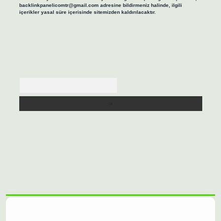
backlinkpanelicomtr@gmail.com
adresine bildirmeniz halinde, ilgili
içerikler yasal süre içerisinde sitemizden kaldırılacaktır.
Arama
lbet casino
https://betexpergiris.casino/
betexpergir.net