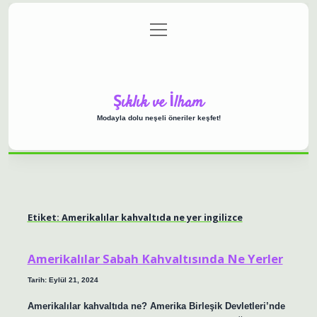
menüyü
Anasayfa
Gizlilik Politikası
Yasal Uyarı
aç
Hakkımızda
Şıklık ve İlham
Modayla dolu neşeli öneriler keşfet!
Etiket:
Amerikalılar kahvaltıda ne yer ingilizce
Amerikalılar Sabah Kahvaltısında Ne Yerler
Tarih: Eylül 21, 2024
Amerikalılar kahvaltıda ne? Amerika Birleşik Devletleri’nde