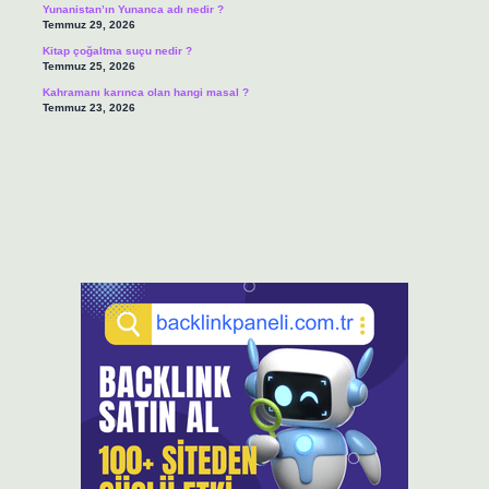
Yunanistan’ın Yunanca adı nedir ?
Temmuz 29, 2026
Kitap çoğaltma suçu nedir ?
Temmuz 25, 2026
Kahramanı karınca olan hangi masal ?
Temmuz 23, 2026