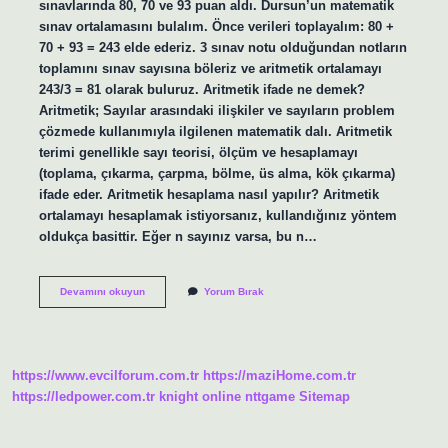
sınavlarında 80, 70 ve 93 puan aldı. Dursun’un matematik
sınav ortalamasını bulalım. Önce verileri toplayalım: 80 +
70 + 93 = 243 elde ederiz. 3 sınav notu olduğundan notların
toplamını sınav sayısına böleriz ve aritmetik ortalamayı
243/3 = 81 olarak buluruz. Aritmetik ifade ne demek?
Aritmetik; Sayılar arasındaki ilişkiler ve sayıların problem
çözmede kullanımıyla ilgilenen matematik dalı. Aritmetik
terimi genellikle sayı teorisi, ölçüm ve hesaplamayı
(toplama, çıkarma, çarpma, bölme, üs alma, kök çıkarma)
ifade eder. Aritmetik hesaplama nasıl yapılır? Aritmetik
ortalamayı hesaplamak istiyorsanız, kullandığınız yöntem
oldukça basittir. Eğer n sayınız varsa, bu n…
Aritmetik
Devamını okuyun
Yorum Bırak
Oran
Ne
Demek
https://www.evcilforum.com.tr
https://maziHome.com.tr
https://ledpower.com.tr
knight online
nttgame
Sitemap