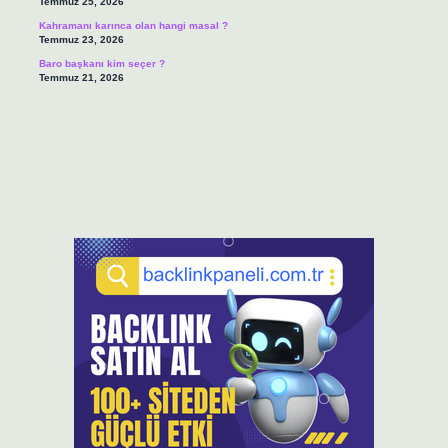
Temmuz 25, 2026
Kahramanı karınca olan hangi masal ?
Temmuz 23, 2026
Baro başkanı kim seçer ?
Temmuz 21, 2026