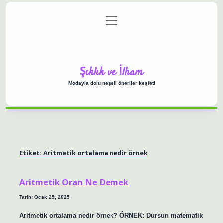
menüyü
Anasayfa
Gizlilik Politikası
Yasal Uyarı
aç
Hakkımızda
Şıklık ve İlham
Modayla dolu neşeli öneriler keşfet!
Etiket:
Aritmetik ortalama nedir örnek
Aritmetik Oran Ne Demek
Tarih: Ocak 25, 2025
Aritmetik ortalama nedir örnek? ÖRNEK: Dursun matematik