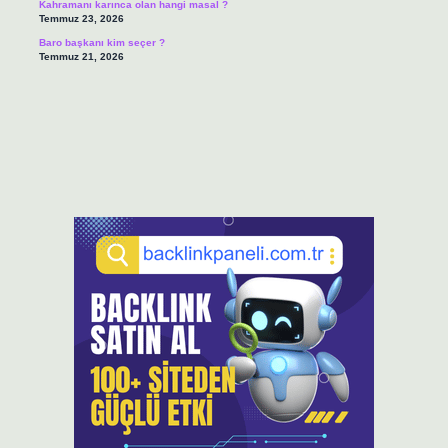
Kahramanı karınca olan hangi masal ?
Temmuz 23, 2026
Baro başkanı kim seçer ?
Temmuz 21, 2026