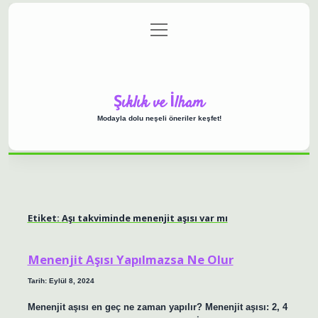
menüyü
Anasayfa
Gizlilik Politikası
Yasal Uyarı
aç
Hakkımızda
Şıklık ve İlham
Modayla dolu neşeli öneriler keşfet!
Etiket:
Aşı takviminde menenjit aşısı var mı
Menenjit Aşısı Yapılmazsa Ne Olur
Tarih: Eylül 8, 2024
Menenjit aşısı en geç ne zaman yapılır? Menenjit aşısı: 2, 4