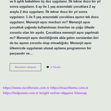
ve 6 aylık bebeklere üç doz uygulanır. İlk tekrar dozu bir yıl
sonra uygulanır. 6 ay ile 1 yaş arasındaki çocuklara 2 ay
arayla 2 doz uygulanır. İlk tekrar dozu bir yıl sonra
uygulanır. 1 ile 5 yaş arasındaki çocuklara aşının tek dozu
uygulanır. Menenjit aşısı mecburi mi? Menenjit aşısı
çocukluk çağında kullanılması önerilen ve çoğu ülkede
zorunlu olan bir aşıdır. Çocuklara menenjit aşısı yapılmalı
mı? Menenjit aşısı denildiğinde akla gelen sorulardan biri
de bu aşının zorunlu olup olmadığıdır. Menenjit aşısı
ülkemizde uygulanan ulusal aşılama programının bir
parçasıdır ve…
Menenjit
Devamını okuyun
2 Yorum
Aşısı
Yapılmazsa
Ne
Olur
https://www.evcilforum.com.tr
https://maziHome.com.tr
https://ledpower.com.tr
knight online
nttgame
Sitemap