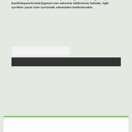
backlinkpanelicomtr@gmail.com
adresine bildirmeniz halinde, ilgili
içerikler yasal süre içerisinde sitemizden kaldırılacaktır.
Arama
asino/
betexpergir.net