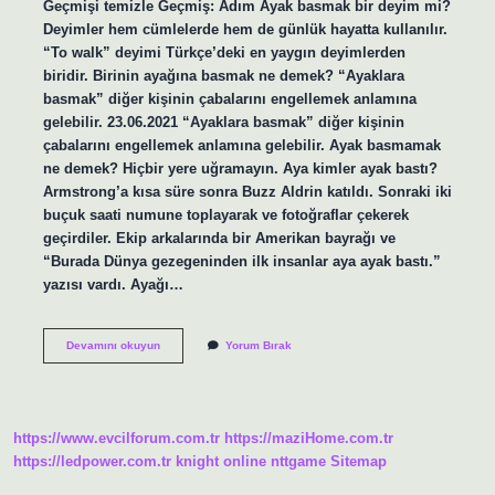
Geçmişi temizle Geçmiş: Adım Ayak basmak bir deyim mi?
Deyimler hem cümlelerde hem de günlük hayatta kullanılır.
“To walk” deyimi Türkçe’deki en yaygın deyimlerden
biridir. Birinin ayağına basmak ne demek? “Ayaklara
basmak” diğer kişinin çabalarını engellemek anlamına
gelebilir. 23.06.2021 “Ayaklara basmak” diğer kişinin
çabalarını engellemek anlamına gelebilir. Ayak basmamak
ne demek? Hiçbir yere uğramayın. Aya kimler ayak bastı?
Armstrong’a kısa süre sonra Buzz Aldrin katıldı. Sonraki iki
buçuk saati numune toplayarak ve fotoğraflar çekerek
geçirdiler. Ekip arkalarında bir Amerikan bayrağı ve
“Burada Dünya gezegeninden ilk insanlar aya ayak bastı.”
yazısı vardı. Ayağı…
Ayak
Devamını okuyun
Yorum Bırak
Basmak
Ne
Demek
https://www.evcilforum.com.tr
https://maziHome.com.tr
https://ledpower.com.tr
knight online
nttgame
Sitemap