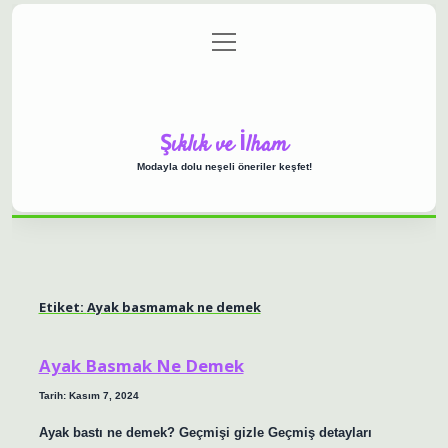
menüyü
Anasayfa
Gizlilik Politikası
Yasal Uyarı
aç
Hakkımızda
Şıklık ve İlham
Modayla dolu neşeli öneriler keşfet!
Etiket:
Ayak basmamak ne demek
Ayak Basmak Ne Demek
Tarih: Kasım 7, 2024
Ayak bastı ne demek? Geçmişi gizle Geçmiş detayları