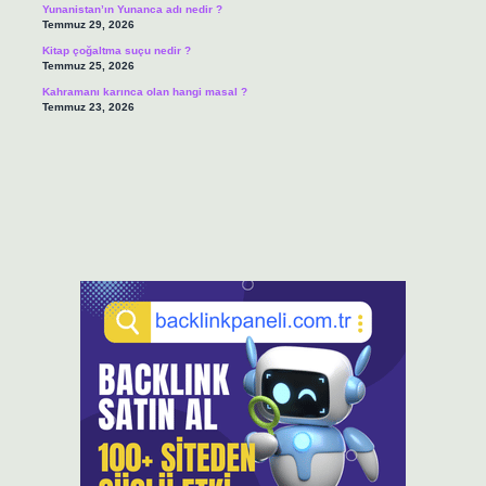
Yunanistan’ın Yunanca adı nedir ?
Temmuz 29, 2026
Kitap çoğaltma suçu nedir ?
Temmuz 25, 2026
Kahramanı karınca olan hangi masal ?
Temmuz 23, 2026