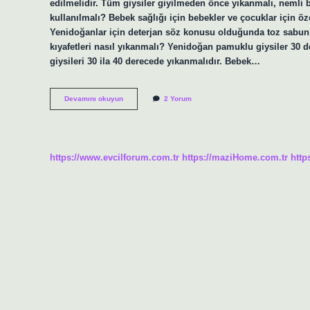
edilmelidir. Tüm giysiler giyilmeden önce yıkanmalı, nemli b
kullanılmalı? Bebek sağlığı için bebekler ve çocuklar için ö
Yenidoğanlar için deterjan söz konusu olduğunda toz sabun 
kıyafetleri nasıl yıkanmalı? Yenidoğan pamuklu giysiler 30 d
giysileri 30 ila 40 derecede yıkanmalıdır. Bebek…
Bebek
Devamını okuyun
2 Yorum
Çamaşırları
Hangi
Deterjanla
Yıkanmalı
https://www.evcilforum.com.tr
https://maziHome.com.tr
http