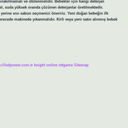
ırakılmamalı ve ütülenmelidir. Bebekler için hangi deterjan
zel, suda yüksek oranda çözünen deterjanlar üretilmektedir.
yerine sıvı sabun seçmenizi öneririz. Yeni doğan bebeğin ilk
erecede makinede yıkanmalıdır. Kirli veya yeni satın alınmış bebek
s://ledpower.com.tr
knight online
nttgame
Sitemap