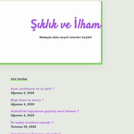
Şıklık ve İlham
Modayla dolu neşeli öneriler keşfet!
Sidebar
ilbet casino
https://
Son Yazılar
Ayak yarıklarına ne iyi gelir ?
Ağustos 5, 2026
Bilge Kaan ne demiş ?
Ağustos 4, 2026
Android’de kopyalama geçmişi nasıl bulunur ?
Ağustos 4, 2026
İlk balbal örnekleri nelerdir ?
Temmuz 29, 2026
Yunanistan’ın Yunanca adı nedir ?