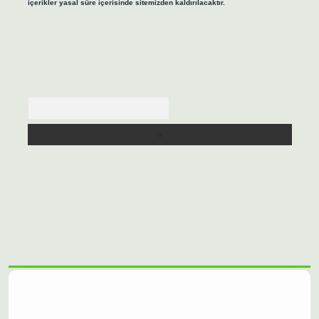
içerikler yasal süre içerisinde sitemizden kaldırılacaktır.
Arama
r.net