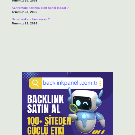
Temmuz 25, 2026
Kahramanı karınca olan hangi masal ?
Temmuz 23, 2026
Baro başkanı kim seçer ?
Temmuz 21, 2026