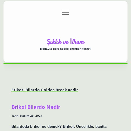
menüyü
Anasayfa
Gizlilik Politikası
Yasal Uyarı
aç
Hakkımızda
Şıklık ve İlham
Modayla dolu neşeli öneriler keşfet!
Etiket:
Bilardo Golden Break nedir
Brikol Bilardo Nedir
Tarih: Kasım 29, 2024
Bilardoda brikol ne demek? Brikol: Öncelikle, bantta