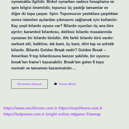
oynamakla ilgilidir. Brikol oynarken sadece hesaplama ve
spin bilgisi önemlidir, topunuz üç yastığı tamamlar ve
diğer iki topa çarpar. Spin: Topumuzun yastıklara çarptıktan
sonra istenilen açılardan çıkmasını sağlamak için kullanılır.
Kaç çeşit bilardo oyunu var? Bilardo oyunları üç ana türe
ayrılır; karambol bilardosu, deliksiz bilardo masalarında
oynanan bir bilardo türüdür. Altı farklı bilardo türü vardır:
serbest stil, balkline, tek bant, üç bant, dört top ve artistik
bilardo. Bilardo Golden Break nedir? Golden Break –
Amerikan 9 top bilardosuna benzer şekilde, bir oyuncu
break’ten frame’i kazanabilir. Break’ten gelen 8 topu
vurmalı ve tamamen kazanmalıdır.…
Brikol
Devamını okuyun
Yorum Bırak
Bilardo
Nedir
https://www.evcilforum.com.tr
https://maziHome.com.tr
https://ledpower.com.tr
knight online
nttgame
Sitemap