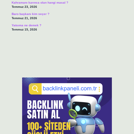
Kahramanı karınca olan hangi masal ?
Temmuz 23, 2026
Baro başkanı kim seçer ?
Temmuz 21, 2026
Yatsıma ne demek ?
Temmuz 15, 2026