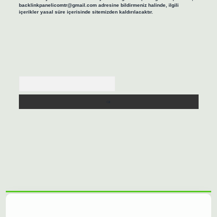
backlinkpanelicomtr@gmail.com
adresine bildirmeniz halinde, ilgili
içerikler yasal süre içerisinde sitemizden kaldırılacaktır.
Arama
asino/
betexpergir.net