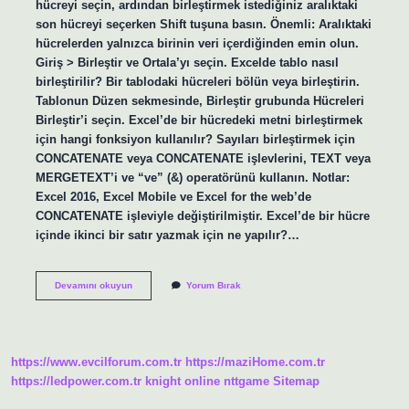
hücreyi seçin, ardından birleştirmek istediğiniz aralıktaki
son hücreyi seçerken Shift tuşuna basın. Önemli: Aralıktaki
hücrelerden yalnızca birinin veri içerdiğinden emin olun.
Giriş > Birleştir ve Ortala’yı seçin. Excelde tablo nasıl
birleştirilir? Bir tablodaki hücreleri bölün veya birleştirin.
Tablonun Düzen sekmesinde, Birleştir grubunda Hücreleri
Birleştir’i seçin. Excel’de bir hücredeki metni birleştirmek
için hangi fonksiyon kullanılır? Sayıları birleştirmek için
CONCATENATE veya CONCATENATE işlevlerini, TEXT veya
MERGETEXT’i ve “ve” (&) operatörünü kullanın. Notlar:
Excel 2016, Excel Mobile ve Excel for the web’de
CONCATENATE işleviyle değiştirilmiştir. Excel’de bir hücre
içinde ikinci bir satır yazmak için ne yapılır?…
Excelde
Devamını okuyun
Yorum Bırak
Satır
Nasıl
Birleştirilir
https://www.evcilforum.com.tr
https://maziHome.com.tr
https://ledpower.com.tr
knight online
nttgame
Sitemap