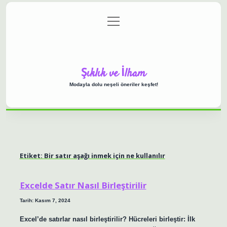
menüyü
Anasayfa
Gizlilik Politikası
Yasal Uyarı
aç
Hakkımızda
Şıklık ve İlham
Modayla dolu neşeli öneriler keşfet!
Etiket:
Bir satır aşağı inmek için ne kullanılır
Excelde Satır Nasıl Birleştirilir
Tarih: Kasım 7, 2024
Excel’de satırlar nasıl birleştirilir? Hücreleri birleştir: İlk