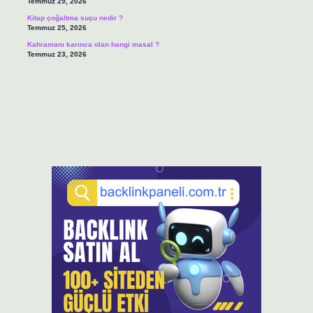
Temmuz 29, 2026
Kitap çoğaltma suçu nedir ?
Temmuz 25, 2026
Kahramanı karınca olan hangi masal ?
Temmuz 23, 2026