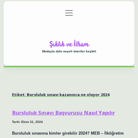
menüyü
Anasayfa
Gizlilik Politikası
Yasal Uyarı
aç
Hakkımızda
Şıklık ve İlham
Modayla dolu neşeli öneriler keşfet!
Etiket:
Bursluluk sınavı kazanınca ne oluyor 2024
Bursluluk Sınavı Başvurusu Nasıl Yapılır
Tarih: Ekim 31, 2024
Bursluluk sınavına kimler girebilir 2024? MEB – İlköğretim