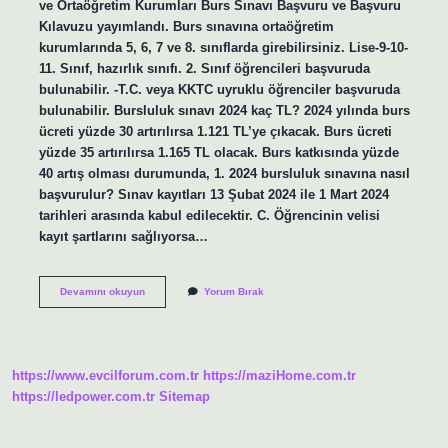
ve Ortaöğretim Kurumları Burs Sınavı Başvuru ve Başvuru
Kılavuzu yayımlandı. Burs sınavına ortaöğretim
kurumlarında 5, 6, 7 ve 8. sınıflarda girebilirsiniz. Lise-9-10-
11. Sınıf, hazırlık sınıfı. 2. Sınıf öğrencileri başvuruda
bulunabilir. -T.C. veya KKTC uyruklu öğrenciler başvuruda
bulunabilir. Bursluluk sınavı 2024 kaç TL? 2024 yılında burs
ücreti yüzde 30 artırılırsa 1.121 TL’ye çıkacak. Burs ücreti
yüzde 35 artırılırsa 1.165 TL olacak. Burs katkısında yüzde
40 artış olması durumunda, 1. 2024 bursluluk sınavına nasıl
başvurulur? Sınav kayıtları 13 Şubat 2024 ile 1 Mart 2024
tarihleri ​​arasında kabul edilecektir. C. Öğrencinin velisi
kayıt şartlarını sağlıyorsa…
Bursluluk
Devamını okuyun
Yorum Bırak
Sınavı
Başvurusu
Nasıl
Yapılır
https://www.evcilforum.com.tr
https://maziHome.com.tr
https://ledpower.com.tr
Sitemap