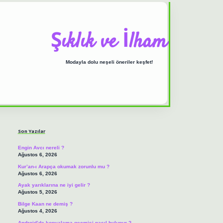
Şıklık ve İlham
Modayla dolu neşeli öneriler keşfet!
Sidebar
ilbet casino
https://b
Son Yazılar
Engin Avcı nereli ?
Ağustos 6, 2026
Kur’an-ı Arapça okumak zorunlu mu ?
Ağustos 6, 2026
Ayak yarıklarına ne iyi gelir ?
Ağustos 5, 2026
Bilge Kaan ne demiş ?
Ağustos 4, 2026
Android’de kopyalama geçmişi nasıl bulunur ?