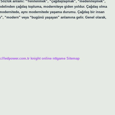
? Sözlük anlamı: “Yenilenmek”, “çağdaşlaşmak”, “medenileşmek”,
odelinden çağdaş topluma, moderniteye giden yoldur. Çağdaş olma
odernitede, aynı modernitede yaşama durumu. Çağdaş bir insan
, “modern” veya “bugünü yaşayan” anlamına gelir. Genel olarak,
s://ledpower.com.tr
knight online
nttgame
Sitemap