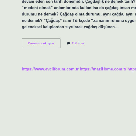
devam eden son tarih dönemidir. Çağdaşlık ne demek tarih
“medeni olmak” anlamlarında kullanılsa da çağdaş insan m
durumu ne demek? Çağdaş olma durumu, aynı çağda, aynı m
ne demek? “Çağdaş” ismi Türkçede “zamanın ruhuna uygun”
geleneksel kalıplardan sıyrılarak çağdaş düşünen…
Çağdaş
Devamını okuyun
2 Yorum
Zaman
Ne
Demek
https://www.evcilforum.com.tr
https://maziHome.com.tr
http