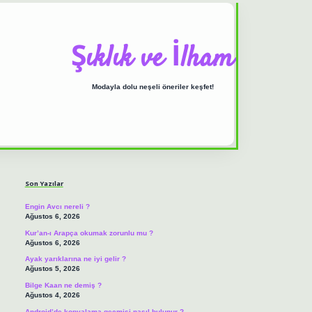
Şıklık ve İlham
Modayla dolu neşeli öneriler keşfet!
Sidebar
ilbet casino
https://
Son Yazılar
Engin Avcı nereli ?
Ağustos 6, 2026
Kur’an-ı Arapça okumak zorunlu mu ?
Ağustos 6, 2026
Ayak yarıklarına ne iyi gelir ?
Ağustos 5, 2026
Bilge Kaan ne demiş ?
Ağustos 4, 2026
Android’de kopyalama geçmişi nasıl bulunur ?