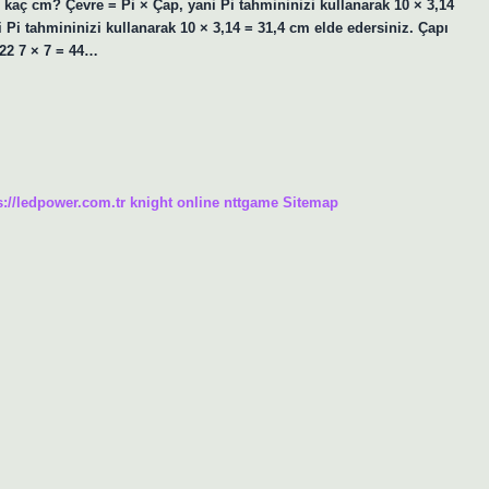
 kaç cm? Çevre = Pi × Çap, yani Pi tahmininizi kullanarak 10 × 3,14
 Pi tahmininizi kullanarak 10 × 3,14 = 31,4 cm elde edersiniz. Çapı
×22 7 × 7 = 44…
s://ledpower.com.tr
knight online
nttgame
Sitemap