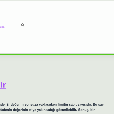
ızda
ir
, 2r değeri n sonsuza yaklaşırken limitin sabit sayısıdır. Bu sayı
 ifadenin değerinin π’ye yakınsadığı gösterilebilir. Sonuç, bir