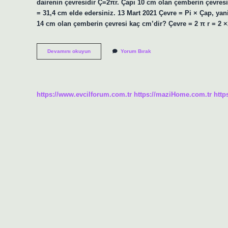
dairenin çevresidir Ç=2πr. Çapı 10 cm olan çemberin çevresi
= 31,4 cm elde edersiniz. 13 Mart 2021 Çevre = Pi × Çap, yani
14 cm olan çemberin çevresi kaç cm’dir? Çevre = 2 π r = 2 
Çemberin
Devamını okuyun
Yorum Bırak
Çevresi
Neresidir
https://www.evcilforum.com.tr
https://maziHome.com.tr
http