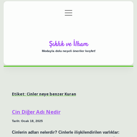
menüyü
Anasayfa
Gizlilik Politikası
Yasal Uyarı
aç
Hakkımızda
Şıklık ve İlham
Modayla dolu neşeli öneriler keşfet!
Etiket:
Cinler neye benzer Kuran
Cin Diğer Adı Nedir
Tarih: Ocak 18, 2025
Cinlerin adları nelerdir? Cinlerle ilişkilendirilen varlıklar: