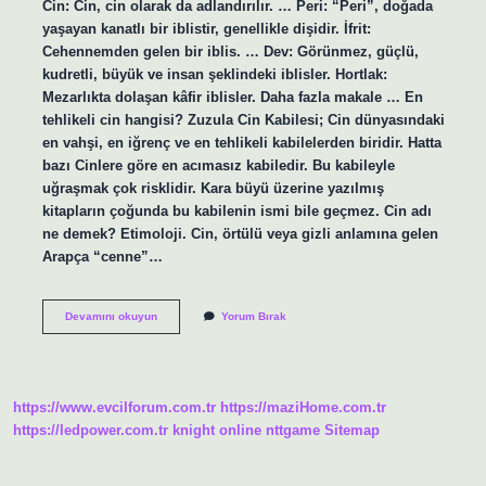
Cin: Cin, cin olarak da adlandırılır. … Peri: “Peri”, doğada
yaşayan kanatlı bir iblistir, genellikle dişidir. İfrit:
Cehennemden gelen bir iblis. … Dev: Görünmez, güçlü,
kudretli, büyük ve insan şeklindeki iblisler. Hortlak:
Mezarlıkta dolaşan kâfir iblisler. Daha fazla makale … En
tehlikeli cin hangisi? Zuzula Cin Kabilesi; Cin dünyasındaki
en vahşi, en iğrenç ve en tehlikeli kabilelerden biridir. Hatta
bazı Cinlere göre en acımasız kabiledir. Bu kabileyle
uğraşmak çok risklidir. Kara büyü üzerine yazılmış
kitapların çoğunda bu kabilenin ismi bile geçmez. Cin adı
ne demek? Etimoloji. Cin, örtülü veya gizli anlamına gelen
Arapça “cenne”…
Cin
Devamını okuyun
Yorum Bırak
Diğer
Adı
Nedir
https://www.evcilforum.com.tr
https://maziHome.com.tr
https://ledpower.com.tr
knight online
nttgame
Sitemap