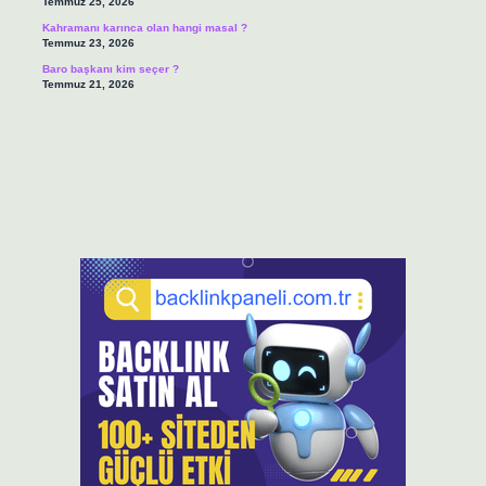
Temmuz 25, 2026
Kahramanı karınca olan hangi masal ?
Temmuz 23, 2026
Baro başkanı kim seçer ?
Temmuz 21, 2026