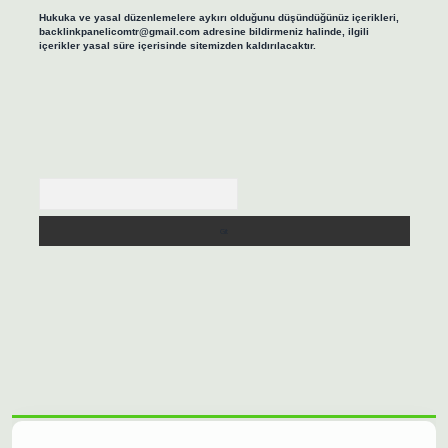
Hukuka ve yasal düzenlemelere aykırı olduğunu düşündüğünüz içerikleri,
backlinkpanelicomtr@gmail.com
adresine bildirmeniz halinde, ilgili
içerikler yasal süre içerisinde sitemizden kaldırılacaktır.
Arama
lbet casino
https://betexpergiris.casino/
betexpergir.net