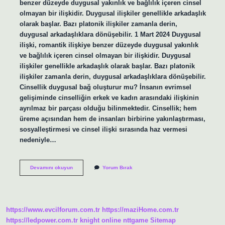
benzer düzeyde duygusal yakınlık ve bağlılık içeren cinsel
olmayan bir ilişkidir. Duygusal ilişkiler genellikle arkadaşlık
olarak başlar. Bazı platonik ilişkiler zamanla derin,
duygusal arkadaşlıklara dönüşebilir. 1 Mart 2024 Duygusal
ilişki, romantik ilişkiye benzer düzeyde duygusal yakınlık
ve bağlılık içeren cinsel olmayan bir ilişkidir. Duygusal
ilişkiler genellikle arkadaşlık olarak başlar. Bazı platonik
ilişkiler zamanla derin, duygusal arkadaşlıklara dönüşebilir.
Cinsellik duygusal bağ oluşturur mu? İnsanın evrimsel
gelişiminde cinselliğin erkek ve kadın arasındaki ilişkinin
ayrılmaz bir parçası olduğu bilinmektedir. Cinsellik; hem
üreme açısından hem de insanları birbirine yakınlaştırması,
sosyalleştirmesi ve cinsel ilişki sırasında haz vermesi
nedeniyle…
Duygusal
Devamını okuyun
Yorum Bırak
Bir
Ilişki
Ne
Demek
https://www.evcilforum.com.tr
https://maziHome.com.tr
https://ledpower.com.tr
knight online
nttgame
Sitemap