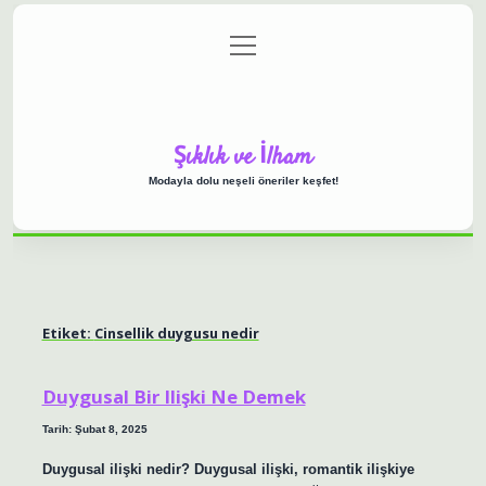
menüyü
Anasayfa
Gizlilik Politikası
Yasal Uyarı
aç
Hakkımızda
Şıklık ve İlham
Modayla dolu neşeli öneriler keşfet!
Etiket:
Cinsellik duygusu nedir
Duygusal Bir Ilişki Ne Demek
Tarih: Şubat 8, 2025
Duygusal ilişki nedir? Duygusal ilişki, romantik ilişkiye