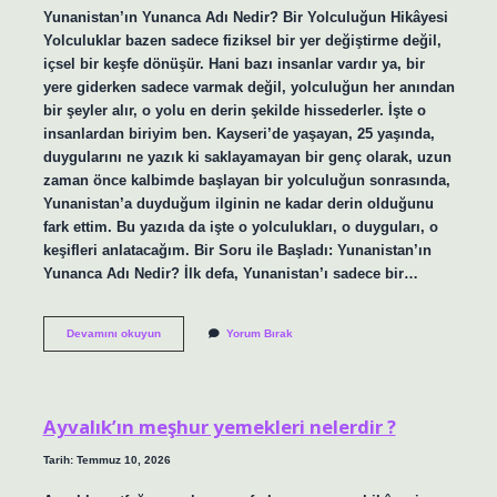
Yunanistan’ın Yunanca Adı Nedir? Bir Yolculuğun Hikâyesi
Yolculuklar bazen sadece fiziksel bir yer değiştirme değil,
içsel bir keşfe dönüşür. Hani bazı insanlar vardır ya, bir
yere giderken sadece varmak değil, yolculuğun her anından
bir şeyler alır, o yolu en derin şekilde hissederler. İşte o
insanlardan biriyim ben. Kayseri’de yaşayan, 25 yaşında,
duygularını ne yazık ki saklayamayan bir genç olarak, uzun
zaman önce kalbimde başlayan bir yolculuğun sonrasında,
Yunanistan’a duyduğum ilginin ne kadar derin olduğunu
fark ettim. Bu yazıda da işte o yolculukları, o duyguları, o
keşifleri anlatacağım. Bir Soru ile Başladı: Yunanistan’ın
Yunanca Adı Nedir? İlk defa, Yunanistan’ı sadece bir…
Yunanistan’ın
Devamını okuyun
Yorum Bırak
Yunanca
adı
nedir
?
Ayvalık’ın meşhur yemekleri nelerdir ?
Tarih: Temmuz 10, 2026