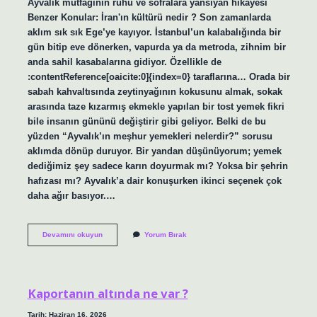
Ayvalık mutfağının ruhu ve sofralara yansıyan hikâyesi
Benzer Konular: İran'ın kültürü nedir ? Son zamanlarda
aklım sık sık Ege’ye kayıyor. İstanbul’un kalabalığında bir
gün bitip eve dönerken, vapurda ya da metroda, zihnim bir
anda sahil kasabalarına gidiyor. Özellikle de
:contentReference[oaicite:0]{index=0} taraflarına… Orada bir
sabah kahvaltısında zeytinyağının kokusunu almak, sokak
arasında taze kızarmış ekmekle yapılan bir tost yemek fikri
bile insanın gününü değiştirir gibi geliyor. Belki de bu
yüzden “Ayvalık’ın meşhur yemekleri nelerdir?” sorusu
aklımda dönüp duruyor. Bir yandan düşünüyorum; yemek
dediğimiz şey sadece karın doyurmak mı? Yoksa bir şehrin
hafızası mı? Ayvalık’a dair konuşurken ikinci seçenek çok
daha ağır basıyor.…
Ayvalık’ın
Devamını okuyun
Yorum Bırak
meşhur
yemekleri
nelerdir
?
Kaportanın altında ne var ?
Tarih: Haziran 16, 2026