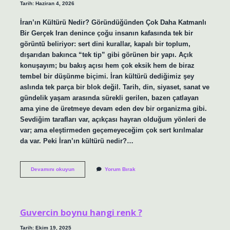
Tarih: Haziran 4, 2026
İran’ın Kültürü Nedir? Göründüğünden Çok Daha Katmanlı
Bir Gerçek Iran denince çoğu insanın kafasında tek bir
görüntü beliriyor: sert dini kurallar, kapalı bir toplum,
dışarıdan bakınca “tek tip” gibi görünen bir yapı. Açık
konuşayım; bu bakış açısı hem çok eksik hem de biraz
tembel bir düşünme biçimi. İran kültürü dediğimiz şey
aslında tek parça bir blok değil. Tarih, din, siyaset, sanat ve
gündelik yaşam arasında sürekli gerilen, bazen çatlayan
ama yine de üretmeye devam eden dev bir organizma gibi.
Sevdiğim tarafları var, açıkçası hayran olduğum yönleri de
var; ama eleştirmeden geçemeyeceğim çok sert kırılmalar
da var. Peki İran’ın kültürü nedir?…
İran’ın
Devamını okuyun
Yorum Bırak
kültürü
nedir
?
Guvercin boynu hangi renk ?
Tarih: Ekim 19, 2025