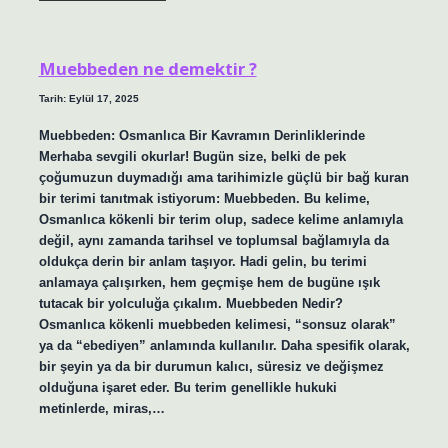
nasıl
yapilir
?
Muebbeden ne demektir ?
Tarih: Eylül 17, 2025
Muebbeden: Osmanlıca Bir Kavramın Derinliklerinde
Merhaba sevgili okurlar! Bugün size, belki de pek
çoğumuzun duymadığı ama tarihimizle güçlü bir bağ kuran
bir terimi tanıtmak istiyorum: Muebbeden. Bu kelime,
Osmanlıca kökenli bir terim olup, sadece kelime anlamıyla
değil, aynı zamanda tarihsel ve toplumsal bağlamıyla da
oldukça derin bir anlam taşıyor. Hadi gelin, bu terimi
anlamaya çalışırken, hem geçmişe hem de bugüne ışık
tutacak bir yolculuğa çıkalım. Muebbeden Nedir?
Osmanlıca kökenli muebbeden kelimesi, “sonsuz olarak”
ya da “ebediyen” anlamında kullanılır. Daha spesifik olarak,
bir şeyin ya da bir durumun kalıcı, süresiz ve değişmez
olduğuna işaret eder. Bu terim genellikle hukuki
metinlerde, miras,…