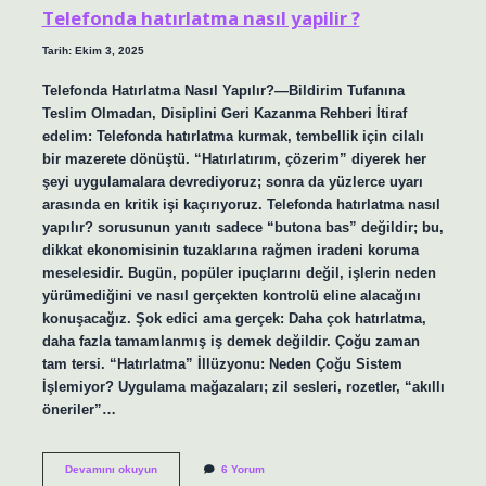
Telefonda hatırlatma nasıl yapilir ?
Tarih: Ekim 3, 2025
Telefonda Hatırlatma Nasıl Yapılır?—Bildirim Tufanına
Teslim Olmadan, Disiplini Geri Kazanma Rehberi İtiraf
edelim: Telefonda hatırlatma kurmak, tembellik için cilalı
bir mazerete dönüştü. “Hatırlatırım, çözerim” diyerek her
şeyi uygulamalara devrediyoruz; sonra da yüzlerce uyarı
arasında en kritik işi kaçırıyoruz. Telefonda hatırlatma nasıl
yapılır? sorusunun yanıtı sadece “butona bas” değildir; bu,
dikkat ekonomisinin tuzaklarına rağmen iradeni koruma
meselesidir. Bugün, popüler ipuçlarını değil, işlerin neden
yürümediğini ve nasıl gerçekten kontrolü eline alacağını
konuşacağız. Şok edici ama gerçek: Daha çok hatırlatma,
daha fazla tamamlanmış iş demek değildir. Çoğu zaman
tam tersi. “Hatırlatma” İllüzyonu: Neden Çoğu Sistem
İşlemiyor? Uygulama mağazaları; zil sesleri, rozetler, “akıllı
öneriler”…
Telefonda
Devamını okuyun
6 Yorum
hatırlatma