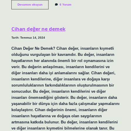
Muebbeden
Devamını okuyun
6 Yorum
ne
demektir
?
Cihan değer ne demek
Tarih: Temmuz 14, 2024
Cihan Değer Ne Demek? Cihan değer, insanların kıymetli
olduğunu vurgulayan bir kavramdır. Bu değer, insanların
hayatlarının her alanında önemli bir rol oynamasına izin
verir. Bu değerin anlaşılması, insanların kendilerini ve
diğer insanları daha iyi anlamalarını sağlar. Cihan değeri,
insanların kendilerine, diğer insanlara ve doğaya karşı
sorumluluklarının farkındalıklarının oluşturulmasının bir
sonucudur. Bu değer, insanların kendilerini ve diğer
insanları önemsediğini gösterir. Bu değer, insanların daha
yaşanabilir bir dünya için daha fazla çalışmalar yapmalarını
kolaylaştırır. Cihan değerinin önemi, insanların diğer
insanların hayatlarına ve doğaya olan saygılarının
artmasına katkıda bulunur. Bu değer, insanların kendilerini
ve diğer insanların kıymetini bilmelerine olanak tanır. Bu