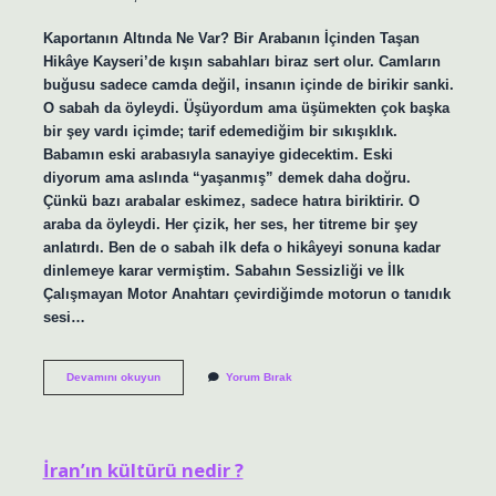
Kaportanın Altında Ne Var? Bir Arabanın İçinden Taşan
Hikâye Kayseri’de kışın sabahları biraz sert olur. Camların
buğusu sadece camda değil, insanın içinde de birikir sanki.
O sabah da öyleydi. Üşüyordum ama üşümekten çok başka
bir şey vardı içimde; tarif edemediğim bir sıkışıklık.
Babamın eski arabasıyla sanayiye gidecektim. Eski
diyorum ama aslında “yaşanmış” demek daha doğru.
Çünkü bazı arabalar eskimez, sadece hatıra biriktirir. O
araba da öyleydi. Her çizik, her ses, her titreme bir şey
anlatırdı. Ben de o sabah ilk defa o hikâyeyi sonuna kadar
dinlemeye karar vermiştim. Sabahın Sessizliği ve İlk
Çalışmayan Motor Anahtarı çevirdiğimde motorun o tanıdık
sesi…
Kaportanın
Devamını okuyun
Yorum Bırak
altında
ne
var
?
İran’ın kültürü nedir ?