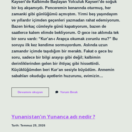
Kayseri’de Kalbimde Başlayan Yolculuk Kayseri’de soğuk
bir kış akşamıydı. Penceremin kenarında oturmuş, her
zamanki gibi günlüğümü açmıştım. Yirmi beş yaşındayım
ve yıllardır içimden geçenleri yazmadan rahat edemiyorum.
Bazen birkaç cümleyle günü kapatıyorum, bazen de
saatlerce kalem elimde bekliyorum. O gece ise aklımda tek
bir soru vardı: “Kur’an-ı Arapça okumak zorunlu mu?” Bu
soruyu ilk kez kendime sormuyordum. Aslında uzun
zamandır içimde taşıdığım bir meraktı. Fakat o gece bu
soru, sadece bir bilgi arayışı gibi değil; kalbimin
derinliklerinden gelen bir ihtiyaç gibi hissettirdi.
Küçüklüğümden beri Kur’an sesiyle büyüdüm. Annemin
sabahları okuduğu ayetlerin huzurunu, evimizin…
Kur’an-
Devamını okuyun
Yorum Bırak
ı
Arapça
okumak
zorunlu
mu
Yunanistan’ın Yunanca adı nedir ?
?
Tarih: Temmuz 29, 2026