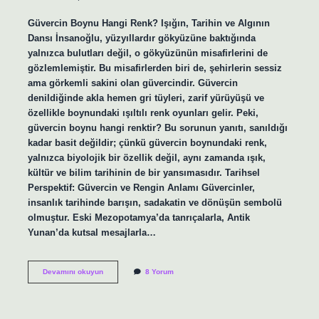
Güvercin Boynu Hangi Renk? Işığın, Tarihin ve Algının
Dansı İnsanoğlu, yüzyıllardır gökyüzüne baktığında
yalnızca bulutları değil, o gökyüzünün misafirlerini de
gözlemlemiştir. Bu misafirlerden biri de, şehirlerin sessiz
ama görkemli sakini olan güvercindir. Güvercin
denildiğinde akla hemen gri tüyleri, zarif yürüyüşü ve
özellikle boynundaki ışıltılı renk oyunları gelir. Peki,
güvercin boynu hangi renktir? Bu sorunun yanıtı, sanıldığı
kadar basit değildir; çünkü güvercin boynundaki renk,
yalnızca biyolojik bir özellik değil, aynı zamanda ışık,
kültür ve bilim tarihinin de bir yansımasıdır. Tarihsel
Perspektif: Güvercin ve Rengin Anlamı Güvercinler,
insanlık tarihinde barışın, sadakatin ve dönüşün sembolü
olmuştur. Eski Mezopotamya’da tanrıçalarla, Antik
Yunan’da kutsal mesajlarla…
Guvercin
Devamını okuyun
8 Yorum
boynu
hangi
renk
?