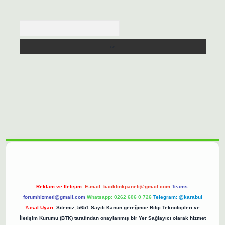
Arama
o/
betexpergir.net
Reklam ve İletişim:
E-mail:
backlinkpaneli@gmail.com
Teams:
forumhizmeti@gmail.com
Whatsapp: 0262 606 0 726
Telegram: @karabul
Yasal Uyarı:
Sitemiz, 5651 Sayılı Kanun gereğince Bilgi Teknolojileri ve
İletişim Kurumu (BTK) tarafından onaylanmış bir Yer Sağlayıcı olarak hizmet