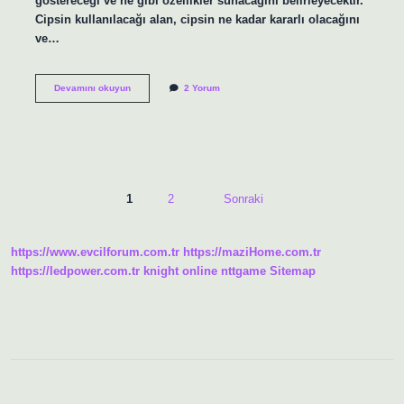
göstereceği ve ne gibi özellikler sunacağını belirleyecektir.
Cipsin kullanılacağı alan, cipsin ne kadar kararlı olacağını
ve…
Cips
Devamını okuyun
2 Yorum
fiyatı
nedir
Yazı
1
2
Sonraki
sayfalaması
https://www.evcilforum.com.tr
https://maziHome.com.tr
https://ledpower.com.tr
knight online
nttgame
Sitemap