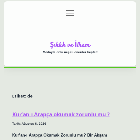
menüyü
Anasayfa
Gizlilik Politikası
Yasal Uyarı
aç
Hakkımızda
Şıklık ve İlham
Modayla dolu neşeli öneriler keşfet!
Etiket:
de
Kur’an-ı Arapça okumak zorunlu mu ?
Tarih: Ağustos 6, 2026
Kur’an-ı Arapça Okumak Zorunlu mu? Bir Akşam