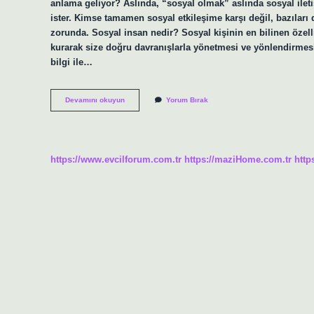
anlama geliyor? Aslında, “sosyal olmak” aslında sosyal ileti
ister. Kimse tamamen sosyal etkileşime karşı değil, bazıları
zorunda. Sosyal insan nedir? Sosyal kişinin en bilinen özell
kurarak size doğru davranışlarla yönetmesi ve yönlendirmesi
bilgi ile…
Sosyal
Devamını okuyun
Yorum Bırak
Olmayan
Ne
Demek
https://www.evcilforum.com.tr
https://maziHome.com.tr
http