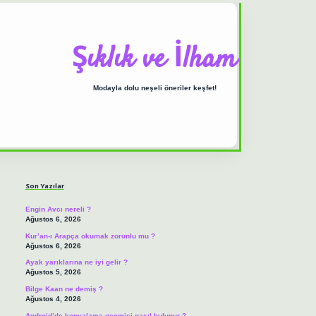
Şıklık ve İlham
Modayla dolu neşeli öneriler keşfet!
Sidebar
ilbet casino
https://betexpergiris.casino/
betexpergir.net
Son Yazılar
Engin Avcı nereli ?
Ağustos 6, 2026
Kur’an-ı Arapça okumak zorunlu mu ?
Ağustos 6, 2026
Ayak yarıklarına ne iyi gelir ?
Ağustos 5, 2026
Bilge Kaan ne demiş ?
Ağustos 4, 2026
Android’de kopyalama geçmişi nasıl bulunur ?