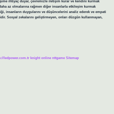
şime ihtiyaç duyar, çevremizle iletişim kurar ve kendini kurmak
 daha az olmalarına rağmen diğer insanlarla etkileşim kurmak
iği, insanların duygularını ve düşüncelerini analiz ederek ve empati
dir. Sosyal zekalarını geliştirmeyen, onları düzgün kullanmayan,
s://ledpower.com.tr
knight online
nttgame
Sitemap