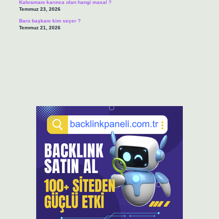
Kahramanı karınca olan hangi masal ?
Temmuz 23, 2026
Baro başkanı kim seçer ?
Temmuz 21, 2026