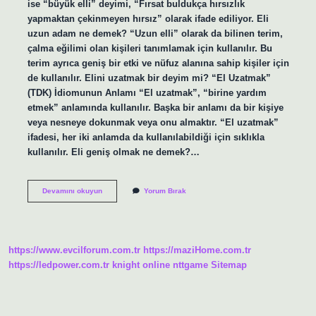
ise “büyük elli” deyimi, “Fırsat buldukça hırsızlık
yapmaktan çekinmeyen hırsız” olarak ifade ediliyor. Eli
uzun adam ne demek? “Uzun elli” olarak da bilinen terim,
çalma eğilimi olan kişileri tanımlamak için kullanılır. Bu
terim ayrıca geniş bir etki ve nüfuz alanına sahip kişiler için
de kullanılır. Elini uzatmak bir deyim mi? “El Uzatmak”
(TDK) İdiomunun Anlamı “El uzatmak”, “birine yardım
etmek” anlamında kullanılır. Başka bir anlamı da bir kişiye
veya nesneye dokunmak veya onu almaktır. “El uzatmak”
ifadesi, her iki anlamda da kullanılabildiği için sıklıkla
kullanılır. Eli geniş olmak ne demek?…
Eli
Devamını okuyun
Yorum Bırak
Uzun
Olmak
Ne
Demek
https://www.evcilforum.com.tr
https://maziHome.com.tr
https://ledpower.com.tr
knight online
nttgame
Sitemap