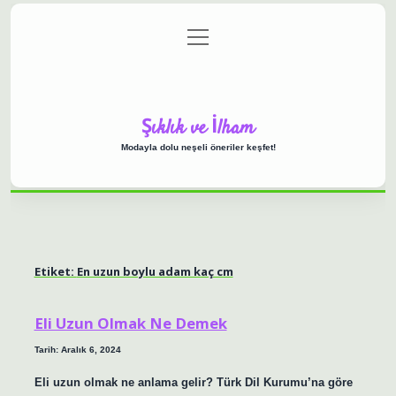
menüyü
Anasayfa
Gizlilik Politikası
Yasal Uyarı
aç
Hakkımızda
Şıklık ve İlham
Modayla dolu neşeli öneriler keşfet!
Etiket:
En uzun boylu adam kaç cm
Eli Uzun Olmak Ne Demek
Tarih: Aralık 6, 2024
Eli uzun olmak ne anlama gelir? Türk Dil Kurumu’na göre