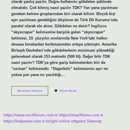
olarak yanlış yazılır. Doğru kullanımı gökdelen şeklinde
olmalıdır. Çok bilmiş nasıl yazılır TDK? Yan yana yazılması
gereken kelime gruplarından biri olarak bilinir. Birçok kişi
ayrı yazılması gerektiğini düşünse de Türk Dil Kurumu’nda
paralel olarak ele alınır. Gökdelen ne denir? İngilizce
“skyscraper” kelimesine karşılık gelen “skyscraper”
kelimesi, 19. yüzyılın sonlarında New York’taki halkın
devasa binalardan korkmasından ortaya çıkmıştır. Amerika
Birleşik Devletleri’nde gökdelenlerin minimum yüksekliği
geleneksel olarak 153 metredir (500 fit). Değer bilir TDK
nasıl yazılır? TDK’ya göre garip kelimelerden biri de
“uzman” kelimesidir. “Degerbilir” kelimesinin ayrı mı
yoksa yan yana mı yazıldığı…
Gökdelen
Devamını okuyun
Yorum Bırak
Nasıl
Yazılır
https://www.evcilforum.com.tr
https://maziHome.com.tr
https://ledpower.com.tr
knight online
nttgame
Sitemap