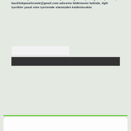
backlinkpanelicomtr@gmail.com
adresine bildirmeniz halinde, ilgili
içerikler yasal süre içerisinde sitemizden kaldırılacaktır.
Arama
lbet casino
https://betexpergiris.casino/
betexpergir.net