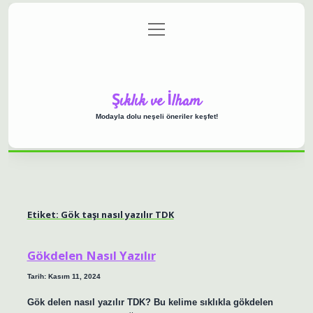
menüyü
Anasayfa
Gizlilik Politikası
Yasal Uyarı
aç
Hakkımızda
Şıklık ve İlham
Modayla dolu neşeli öneriler keşfet!
Etiket:
Gök taşı nasıl yazılır TDK
Gökdelen Nasıl Yazılır
Tarih: Kasım 11, 2024
Gök delen nasıl yazılır TDK? Bu kelime sıklıkla gökdelen