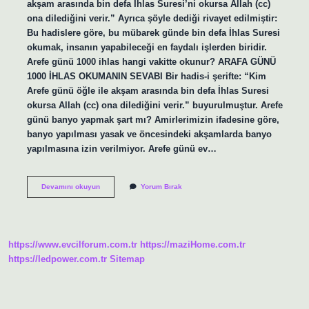
akşam arasında bin defa İhlas Suresi’ni okursa Allah (cc)
ona dilediğini verir.” Ayrıca şöyle dediği rivayet edilmiştir:
Bu hadislere göre, bu mübarek günde bin defa İhlas Suresi
okumak, insanın yapabileceği en faydalı işlerden biridir.
Arefe günü 1000 ihlas hangi vakitte okunur? ARAFA GÜNÜ
1000 İHLAS OKUMANIN SEVABI Bir hadis-i şerifte: “Kim
Arefe günü öğle ile akşam arasında bin defa İhlas Suresi
okursa Allah (cc) ona dilediğini verir.” buyurulmuştur. Arefe
günü banyo yapmak şart mı? Amirlerimizin ifadesine göre,
banyo yapılması yasak ve öncesindeki akşamlarda banyo
yapılmasına izin verilmiyor. Arefe günü ev…
Arefe
Devamını okuyun
Yorum Bırak
Günü
Neler
Yapılmalı
https://www.evcilforum.com.tr
https://maziHome.com.tr
https://ledpower.com.tr
Sitemap