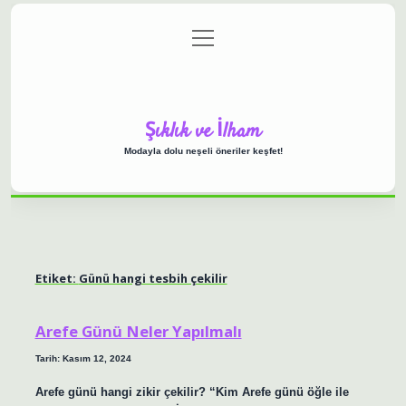
menüyü
Anasayfa
Gizlilik Politikası
Yasal Uyarı
aç
Hakkımızda
Şıklık ve İlham
Modayla dolu neşeli öneriler keşfet!
Etiket:
Günü hangi tesbih çekilir
Arefe Günü Neler Yapılmalı
Tarih: Kasım 12, 2024
Arefe günü hangi zikir çekilir? “Kim Arefe günü öğle ile