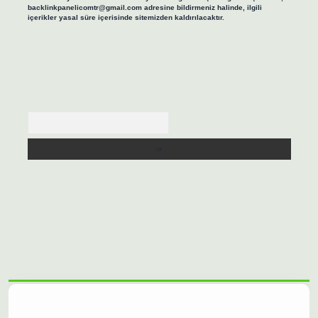
backlinkpanelicomtr@gmail.com
adresine bildirmeniz halinde, ilgili
içerikler yasal süre içerisinde sitemizden kaldırılacaktır.
Arama
asino/
betexpergir.net