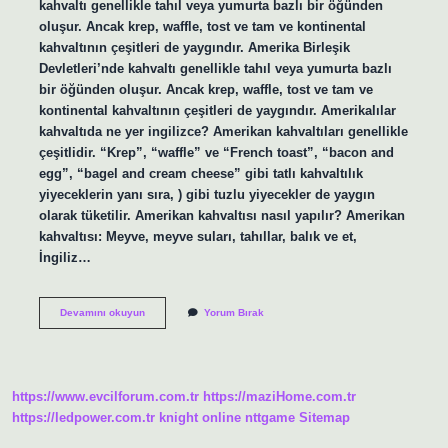
kahvaltı genellikle tahıl veya yumurta bazlı bir öğünden
oluşur. Ancak krep, waffle, tost ve tam ve kontinental
kahvaltının çeşitleri de yaygındır. Amerika Birleşik
Devletleri’nde kahvaltı genellikle tahıl veya yumurta bazlı
bir öğünden oluşur. Ancak krep, waffle, tost ve tam ve
kontinental kahvaltının çeşitleri de yaygındır. Amerikalılar
kahvaltıda ne yer ingilizce? Amerikan kahvaltıları genellikle
çeşitlidir. “Krep”, “waffle” ve “French toast”, “bacon and
egg”, “bagel and cream cheese” gibi tatlı kahvaltılık
yiyeceklerin yanı sıra, ) gibi tuzlu yiyecekler de yaygın
olarak tüketilir. Amerikan kahvaltısı nasıl yapılır? Amerikan
kahvaltısı: Meyve, meyve suları, tahıllar, balık ve et,
İngiliz…
Amerikalılar
Devamını okuyun
Yorum Bırak
Sabah
Kahvaltısında
Ne
Yerler
https://www.evcilforum.com.tr
https://maziHome.com.tr
https://ledpower.com.tr
knight online
nttgame
Sitemap