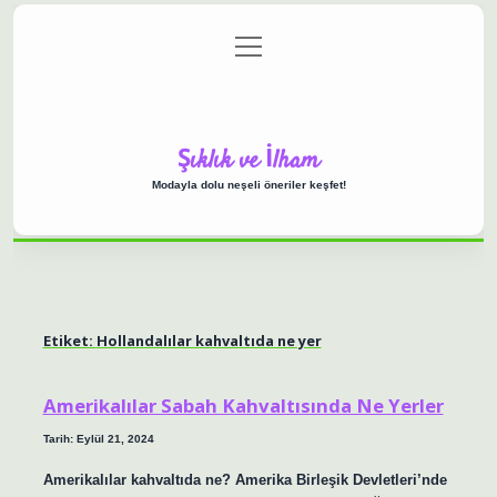
menüyü
Anasayfa
Gizlilik Politikası
Yasal Uyarı
aç
Hakkımızda
Şıklık ve İlham
Modayla dolu neşeli öneriler keşfet!
Etiket:
Hollandalılar kahvaltıda ne yer
Amerikalılar Sabah Kahvaltısında Ne Yerler
Tarih: Eylül 21, 2024
Amerikalılar kahvaltıda ne? Amerika Birleşik Devletleri’nde