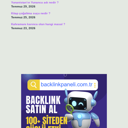
Yunanistan’ın Yunanca adı nedir ?
Temmuz 29, 2026
Kitap çoğaltma suçu nedir ?
Temmuz 25, 2026
Kahramanı karınca olan hangi masal ?
Temmuz 23, 2026