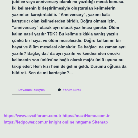
jubilee veya anniversary olarak mı yazıldığı merak konusu.
İki kelimenin birleştirilmesiyle oluşturulan kelimelerin
yazımları karıştırılabilir. “Anniversary”, yazımı kafa
karıştırıcı olan kelimelerden biridir. Doğru olması için,
“anniversary” olarak ayrı olarak yazılması gerekir. Ölüm
kalım nasıl yazılır TDK? Bu kelime sıklıkla yanlış yazılır
çünkü bir hayat ve ölüm meselesidir. Doğru kullanımı bir
hayat ve ölüm meselesi olmalıdır. De bağlacı ne zaman ayrı
yazılır? Bağlaç da / da ayrı yazılır ve kendisinden önceki
kelimenin son ünlüsüne bağlı olarak majör ünlü uyumunu
takip eder: Hem kızı hem de gelini geldi. Durumu oğluna da
bildirdi. Sen de mi kardeşim?…
Olumu
Devamını okuyun
Yorum Bırak
Vermis
Nasil
Yazilir
https://www.evcilforum.com.tr
https://maziHome.com.tr
https://ledpower.com.tr
knight online
nttgame
Sitemap