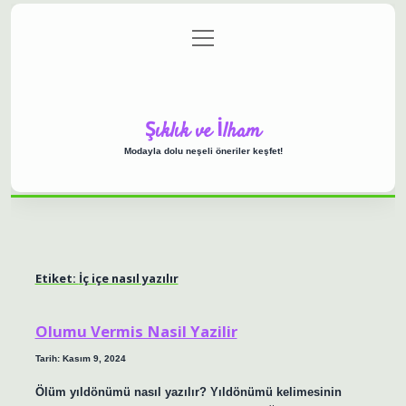
menüyü
Anasayfa
Gizlilik Politikası
Yasal Uyarı
aç
Hakkımızda
Şıklık ve İlham
Modayla dolu neşeli öneriler keşfet!
Etiket:
İç içe nasıl yazılır
Olumu Vermis Nasil Yazilir
Tarih: Kasım 9, 2024
Ölüm yıldönümü nasıl yazılır? Yıldönümü kelimesinin