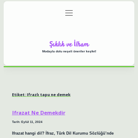
menüyü
Anasayfa
Gizlilik Politikası
Yasal Uyarı
aç
Hakkımızda
Şıklık ve İlham
Modayla dolu neşeli öneriler keşfet!
Etiket:
Ifrazlı tapu ne demek
Ifrazat Ne Demekdir
Tarih: Eylül 11, 2024
Ifrazat hangi dil? İfraz, Türk Dil Kurumu Sözlüğü’nde