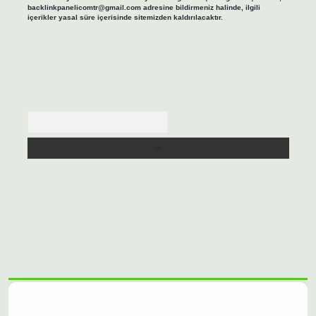
backlinkpanelicomtr@gmail.com
adresine bildirmeniz halinde, ilgili
içerikler yasal süre içerisinde sitemizden kaldırılacaktır.
Arama
asino/
betexpergir.net