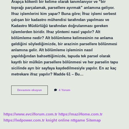
Arapça kökenli bir kelime olarak tanımlanıyor ve “bir
toprağı parçalamak, parsellere ayırmak” anlamına geliyor.
Ifraz işlemlerini kim yapar? Buna göre; İfraz işlemi serbest
çalışan bir kadastro mühendisi tarafından yapılması ve
Kadastro Müdürlüğü tarafından doğrulanması gereken
işlemlerden biridir. Ifraz yöntemi nasıl yapılır? Alt
bölümleme nedir? Alt bölümleme kelimesinin ne anlama
geldiğini söylediğimizde, bir arazinin parsellere bölünmesi
anlamına gelir. Alt bölümleme işleminin nasıl
yapıldığından bahsettiğimizde, tapuda tek parsel olarak
kayıtlı bir mülkün parsellere bölünmesi ve her parselin tapu
sicilinde ayrı bir sayfaya kaydedilmesiyle yapılır. En az kaç
metrekare ifraz yapılır? Madde 61 – Bu…
Ifrazat
Devamını okuyun
4 Yorum
Ne
Demekdir
https://www.evcilforum.com.tr
https://maziHome.com.tr
https://ledpower.com.tr
knight online
nttgame
Sitemap