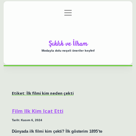
menüyü
Anasayfa
Gizlilik Politikası
Yasal Uyarı
aç
Hakkımızda
Şıklık ve İlham
Modayla dolu neşeli öneriler keşfet!
Etiket:
İlk filmi kim neden çekti
Film Ilk Kim Icat Etti
Tarih: Kasım 6, 2024
Dünyada ilk filmi kim çekti? İlk gösterim 1895’te