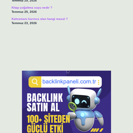
Temmuz 29, 2026
Kitap çoğaltma suçu nedir ?
Temmuz 25, 2026
Kahramanı karınca olan hangi masal ?
Temmuz 23, 2026