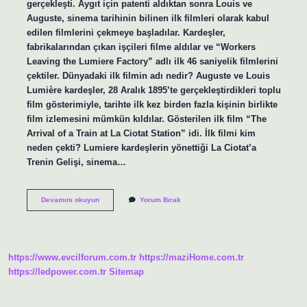
gerçekleşti. Aygıt için patenti aldıktan sonra Louis ve
Auguste, sinema tarihinin bilinen ilk filmleri olarak kabul
edilen filmlerini çekmeye başladılar. Kardeşler,
fabrikalarından çıkan işçileri filme aldılar ve “Workers
Leaving the Lumiere Factory” adlı ilk 46 saniyelik filmlerini
çektiler. Dünyadaki ilk filmin adı nedir? Auguste ve Louis
Lumière kardeşler, 28 Aralık 1895’te gerçekleştirdikleri toplu
film gösterimiyle, tarihte ilk kez birden fazla kişinin birlikte
film izlemesini mümkün kıldılar. Gösterilen ilk film “The
Arrival of a Train at La Ciotat Station” idi. İlk filmi kim
neden çekti? Lumiere kardeşlerin yönettiği La Ciotat’a
Trenin Gelişi, sinema…
Film
Devamını okuyun
Yorum Bırak
Ilk
Kim
Icat
Etti
https://www.evcilforum.com.tr
https://maziHome.com.tr
https://ledpower.com.tr
Sitemap