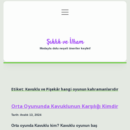
menüyü
Anasayfa
Gizlilik Politikası
Yasal Uyarı
aç
Hakkımızda
Şıklık ve İlham
Modayla dolu neşeli öneriler keşfet!
Etiket:
Kavuklu ve Pişekâr hangi oyunun kahramanlarıdır
Orta Oyununda Kavuklunun Karşılığı Kimdir
Tarih: Aralık 13, 2024
Orta oyunda Kavuklu kim? Kavuklu oyunun baş