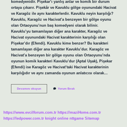
komedyenidir. Pişekar’ı yanlış anlar ve komik bir durum
ortaya çıkarır. Pişekâr ve Kavuklu gölge oyunundaki Hacivat
ve Karagöz ile aynı karakterlerdir. Kavuklu neyin karşılığı?
Kavuklu, Karagöz ve Hacivat’a benzeyen bir gölge oyunu
olan Ortaoyunu’nun baş komedyeni olarak bilinir.
Kavuklu’yu tamamlayan diğer ana karakter, Karagöz ve
Hacivat oyunundaki Hacivat karakterinin karşılığı olan
Pişekar’dır (Efendi). Kavuklu kime benzer? Bu karakteri
tamamlayan diğer ana karakter Kavuklu’dur. Karagöz ve
Hacivat’a benzeyen bir gölge oyunu olan Ortaoyunu’nda
oyunun komik karakteri Kavuklu’dur (Aptal Uşak), Pişekar
(Efendi) ise Karagöz ve Hacivat’taki Hacivat karakterinin
karşılığıdır ve aynı zamanda oyunun anlatıcısı olarak…
Orta
Devamını okuyun
Yorum Bırak
Oyununda
Kavuklunun
Karşılığı
Kimdir
https://www.evcilforum.com.tr
https://maziHome.com.tr
https://ledpower.com.tr
knight online
nttgame
Sitemap