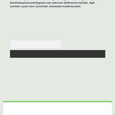
backlinkpanelicomtr@gmail.com
adresine bildirmeniz halinde, ilgili
içerikler yasal süre içerisinde sitemizden kaldırılacaktır.
Arama
lbet casino
https://betexpergiris.casino/
betexpergir.net