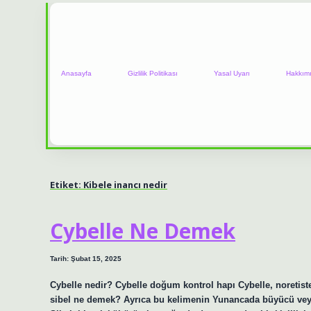
Anasayfa
Gizlilik Politikası
Yasal Uyarı
Hakkım
Etiket:
Kibele inancı nedir
Cybelle Ne Demek
Tarih: Şubat 15, 2025
Cybelle nedir? Cybelle doğum kontrol hapı Cybelle, noretiste
sibel ne demek? Ayrıca bu kelimenin Yunancada büyücü veya