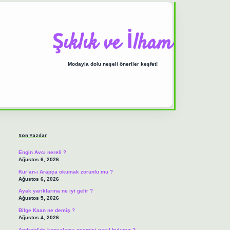
Şıklık ve İlham
Modayla dolu neşeli öneriler keşfet!
Sidebar
ilbet casino
https://betexpergiris.casino/
betexpergir.net
Son Yazılar
Engin Avcı nereli ?
Ağustos 6, 2026
Kur’an-ı Arapça okumak zorunlu mu ?
Ağustos 6, 2026
Ayak yarıklarına ne iyi gelir ?
Ağustos 5, 2026
Bilge Kaan ne demiş ?
Ağustos 4, 2026
Android’de kopyalama geçmişi nasıl bulunur ?