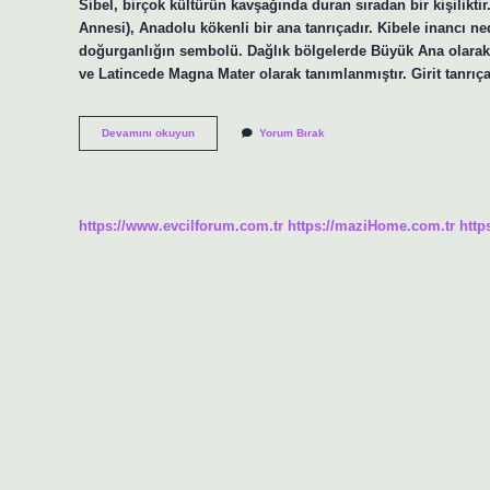
Sibel, birçok kültürün kavşağında duran sıradan bir kişilikt
Annesi), Anadolu kökenli bir ana tanrıçadır. Kibele inancı ned
doğurganlığın sembolü. Dağlık bölgelerde Büyük Ana olarak 
ve Latincede Magna Mater olarak tanımlanmıştır. Girit tanrıç
Cybelle
Devamını okuyun
Yorum Bırak
Ne
Demek
https://www.evcilforum.com.tr
https://maziHome.com.tr
http