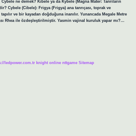
ir. Cybele ne demek? Kibele ya da Kybele (Magna Mater: Tanrıların
ir? Cybele (Cibele): Frigya (Frigya) ana tanrıçası, toprak ve
tapılır ve bir kayadan doğduğuna inanılır. Yunancada Megale Metre
ası Rhea ile özdeşleştirilmiştir. Yasmin vajinal kuruluk yapar mı?…
s://ledpower.com.tr
knight online
nttgame
Sitemap