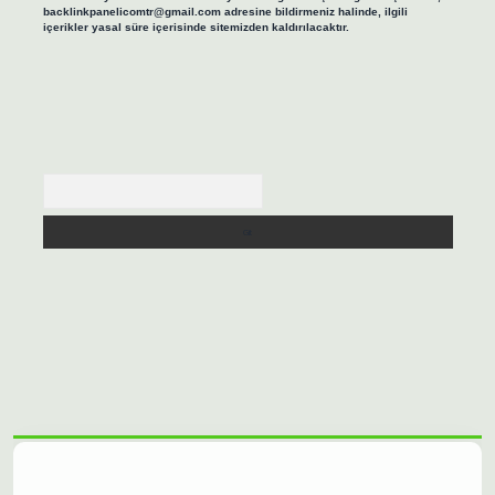
backlinkpanelicomtr@gmail.com
adresine bildirmeniz halinde, ilgili
içerikler yasal süre içerisinde sitemizden kaldırılacaktır.
Arama
lbet casino
https://betexpergiris.casino/
betexpergir.net