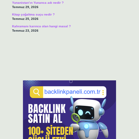
Yunanistan’ın Yunanca adı nedir ?
Temmuz 29, 2026
Kitap çoğaltma suçu nedir ?
Temmuz 25, 2026
Kahramanı karınca olan hangi masal ?
Temmuz 23, 2026