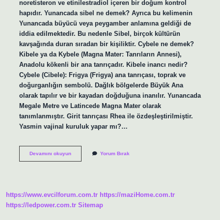
noretisteron ve etinilestradiol içeren bir doğum kontrol
hapıdır. Yunancada sibel ne demek? Ayrıca bu kelimenin
Yunancada büyücü veya peygamber anlamına geldiği de
iddia edilmektedir. Bu nedenle Sibel, birçok kültürün
kavşağında duran sıradan bir kişiliktir. Cybele ne demek?
Kibele ya da Kybele (Magna Mater: Tanrıların Annesi),
Anadolu kökenli bir ana tanrıçadır. Kibele inancı nedir?
Cybele (Cibele): Frigya (Frigya) ana tanrıçası, toprak ve
doğurganlığın sembolü. Dağlık bölgelerde Büyük Ana
olarak tapılır ve bir kayadan doğduğuna inanılır. Yunancada
Megale Metre ve Latincede Magna Mater olarak
tanımlanmıştır. Girit tanrıçası Rhea ile özdeşleştirilmiştir.
Yasmin vajinal kuruluk yapar mı?…
Cybelle
Devamını okuyun
Yorum Bırak
Ne
Demek
https://www.evcilforum.com.tr
https://maziHome.com.tr
https://ledpower.com.tr
Sitemap