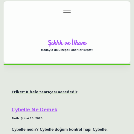
menüyü
Anasayfa
Gizlilik Politikası
Yasal Uyarı
aç
Hakkımızda
Şıklık ve İlham
Modayla dolu neşeli öneriler keşfet!
Etiket:
Kibele tanrıçası nerededir
Cybelle Ne Demek
Tarih: Şubat 15, 2025
Cybelle nedir? Cybelle doğum kontrol hapı Cybelle,