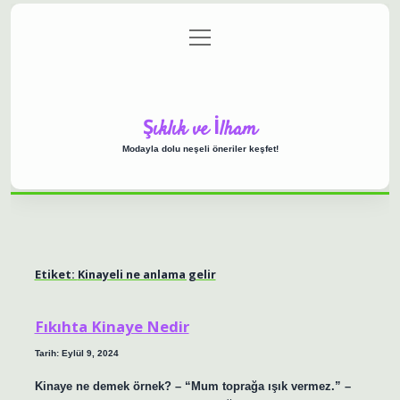
menüyü
Anasayfa
Gizlilik Politikası
Yasal Uyarı
aç
Hakkımızda
Şıklık ve İlham
Modayla dolu neşeli öneriler keşfet!
Etiket:
Kinayeli ne anlama gelir
Fıkıhta Kinaye Nedir
Tarih: Eylül 9, 2024
Kinaye ne demek örnek? – “Mum toprağa ışık vermez.” –