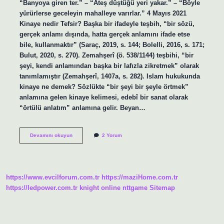
“Banyoya giren ter.” – “Ateş düştüğü yeri yakar.” – “Böyle
yürürlerse geceleyin mahalleye varırlar.” 4 Mayıs 2021
Kinaye nedir Tefsir? Başka bir ifadeyle teşbih, “bir sözü,
gerçek anlamı dışında, hatta gerçek anlamını ifade etse
bile, kullanmaktır” (Saraç, 2019, s. 144; Bolelli, 2016, s. 171;
Bulut, 2020, s. 270). Zemahşerî (ö. 538/1144) teşbihi, “bir
şeyi, kendi anlamından başka bir lafızla zikretmek” olarak
tanımlamıştır (Zemahşerî, 1407a, s. 282). Islam hukukunda
kinaye ne demek? Sözlükte “bir şeyi bir şeyle örtmek”
anlamına gelen kinaye kelimesi, edebî bir sanat olarak
“örtülü anlatım” anlamına gelir. Beyan…
Fıkıhta
Devamını okuyun
2 Yorum
Kinaye
Nedir
https://www.evcilforum.com.tr
https://maziHome.com.tr
https://ledpower.com.tr
knight online
nttgame
Sitemap