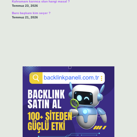
Kahramanı karınca olan hangi masal ?
Temmuz 23, 2026
Baro başkanı kim seçer ?
Temmuz 21, 2026