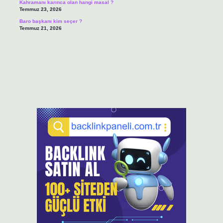
Kahramanı karınca olan hangi masal ?
Temmuz 23, 2026
Baro başkanı kim seçer ?
Temmuz 21, 2026