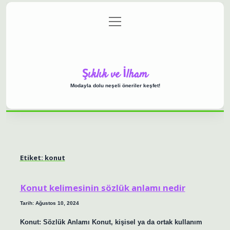
menüyü
Anasayfa
Gizlilik Politikası
Yasal Uyarı
aç
Hakkımızda
Şıklık ve İlham
Modayla dolu neşeli öneriler keşfet!
Etiket:
konut
Konut kelimesinin sözlük anlamı nedir
Tarih: Ağustos 10, 2024
Konut: Sözlük Anlamı Konut, kişisel ya da ortak kullanım