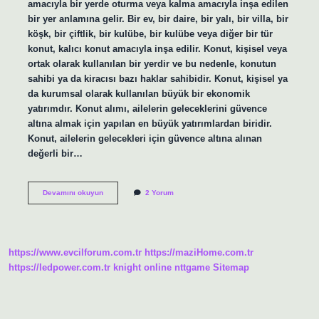
amacıyla bir yerde oturma veya kalma amacıyla inşa edilen
bir yer anlamına gelir. Bir ev, bir daire, bir yalı, bir villa, bir
köşk, bir çiftlik, bir kulübe, bir kulübe veya diğer bir tür
konut, kalıcı konut amacıyla inşa edilir. Konut, kişisel veya
ortak olarak kullanılan bir yerdir ve bu nedenle, konutun
sahibi ya da kiracısı bazı haklar sahibidir. Konut, kişisel ya
da kurumsal olarak kullanılan büyük bir ekonomik
yatırımdır. Konut alımı, ailelerin geleceklerini güvence
altına almak için yapılan en büyük yatırımlardan biridir.
Konut, ailelerin gelecekleri için güvence altına alınan
değerli bir…
Konut
Devamını okuyun
2 Yorum
kelimesinin
sözlük
anlamı
nedir
https://www.evcilforum.com.tr
https://maziHome.com.tr
https://ledpower.com.tr
knight online
nttgame
Sitemap