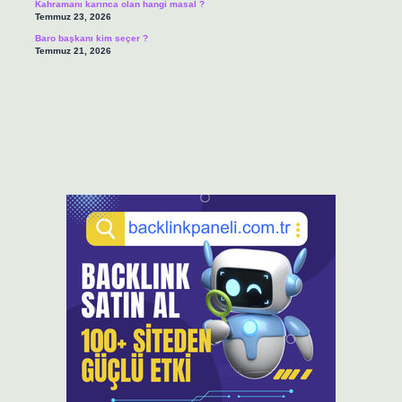
Kahramanı karınca olan hangi masal ?
Temmuz 23, 2026
Baro başkanı kim seçer ?
Temmuz 21, 2026