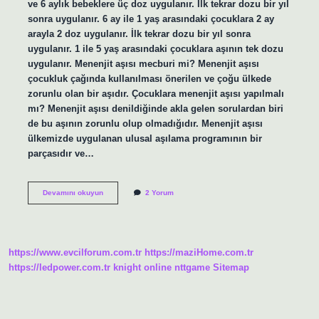
ve 6 aylık bebeklere üç doz uygulanır. İlk tekrar dozu bir yıl
sonra uygulanır. 6 ay ile 1 yaş arasındaki çocuklara 2 ay
arayla 2 doz uygulanır. İlk tekrar dozu bir yıl sonra
uygulanır. 1 ile 5 yaş arasındaki çocuklara aşının tek dozu
uygulanır. Menenjit aşısı mecburi mi? Menenjit aşısı
çocukluk çağında kullanılması önerilen ve çoğu ülkede
zorunlu olan bir aşıdır. Çocuklara menenjit aşısı yapılmalı
mı? Menenjit aşısı denildiğinde akla gelen sorulardan biri
de bu aşının zorunlu olup olmadığıdır. Menenjit aşısı
ülkemizde uygulanan ulusal aşılama programının bir
parçasıdır ve…
Menenjit
Devamını okuyun
2 Yorum
Aşısı
Yapılmazsa
Ne
Olur
https://www.evcilforum.com.tr
https://maziHome.com.tr
https://ledpower.com.tr
knight online
nttgame
Sitemap