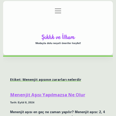
menüyü
Anasayfa
Gizlilik Politikası
Yasal Uyarı
aç
Hakkımızda
Şıklık ve İlham
Modayla dolu neşeli öneriler keşfet!
Etiket:
Menenjit aşısının zararları nelerdir
Menenjit Aşısı Yapılmazsa Ne Olur
Tarih: Eylül 8, 2024
Menenjit aşısı en geç ne zaman yapılır? Menenjit aşısı: 2, 4