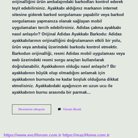
orijinalliğini ürün ambalajındaki barkodları kontrol ederek
teyit edebilirsiniz. Ayakkabı aldığınız markanın internet
sitesine giderek barkod sorgulaması yapabilir veya barkod
sorgulaması yapmanıza olanak sağlayan mobil
uygulamaları tercih edebilirsiniz. Adidas çakma ayakkabı
nasıl anlaşılır? Orijinal Adidas Ayakkabı Barkodu: Adidas
ayakkabılarının orijinalliğini doğrulamanın etkili bir yolu,
ürün veya ambalaj üzerindeki barkodu kontrol etmektir.
Barkodun orijinalliği, resmi Adidas mobil uygulaması veya
web üzerindeki resmi sorgu araçları kullanılarak
doğrulanabilir. Ayakkabının olduğu nasıl anlaşılır? Bir
ayakkabının büyük olup olmadığını anlamak için
ayakkabının burnunda ne kadar boşluk olduğuna dikkat
etmelisiniz. Ayakkabıdaki ayağınızın en uzun ucu ile
ayakkabının burnu arasında bir parmak…
Ayakkabım
Devamını okuyun
Yorum Bırak
Orjinal
Mi
Nasıl
Anlarım
https://www.evcilforum.com.tr
https://maziHome.com.tr