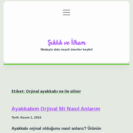
menüyü
Anasayfa
Gizlilik Politikası
Yasal Uyarı
aç
Hakkımızda
Şıklık ve İlham
Modayla dolu neşeli öneriler keşfet!
Etiket:
Orjinal ayakkabı ne ile silinir
Ayakkabım Orjinal Mi Nasıl Anlarım
Tarih: Kasım 1, 2024
Ayakkabı orjinal olduğunu nasıl anlarız? Ürünün