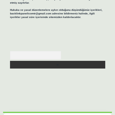
etmiş sayılırlar.
Hukuka ve yasal düzenlemelere aykırı olduğunu düşündüğünüz içerikleri,
backlinkpanelicomtr@gmail.com
adresine bildirmeniz halinde, ilgili
içerikler yasal süre içerisinde sitemizden kaldırılacaktır.
Arama
sino/
betexpergir.net