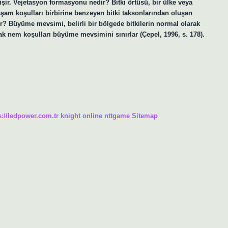
ğişir. Vejetasyon formasyonu nedir? Bitki örtüsü, bir ülke veya
şam koşulları birbirine benzeyen bitki taksonlarından oluşan
ir? Büyüme mevsimi, belirli bir bölgede bitkilerin normal olarak
rak nem koşulları büyüme mevsimini sınırlar (Çepel, 1996, s. 178).
s://ledpower.com.tr
knight online
nttgame
Sitemap