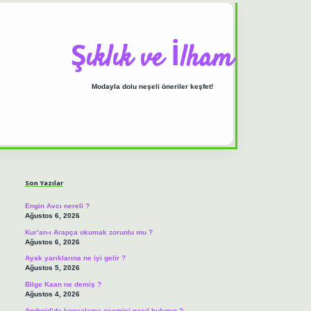
Şıklık ve İlham
Modayla dolu neşeli öneriler keşfet!
Sidebar
ilbet casino
https://betexpergiris.casino/
betexpergir.net
Son Yazılar
Engin Avcı nereli ?
Ağustos 6, 2026
Kur’an-ı Arapça okumak zorunlu mu ?
Ağustos 6, 2026
Ayak yarıklarına ne iyi gelir ?
Ağustos 5, 2026
Bilge Kaan ne demiş ?
Ağustos 4, 2026
Android’de kopyalama geçmişi nasıl bulunur ?