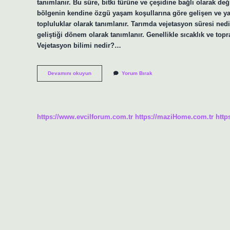
tanımlanır. Bu süre, bitki türüne ve çeşidine bağlı olarak de
bölgenin kendine özgü yaşam koşullarına göre gelişen ve ya
topluluklar olarak tanımlanır. Tarımda vejetasyon süresi ned
geliştiği dönem olarak tanımlanır. Genellikle sıcaklık ve top
Vejetasyon bilimi nedir?…
Vejetasyon
Devamını okuyun
Yorum Bırak
Nedir
Orman
https://www.evcilforum.com.tr
https://maziHome.com.tr
http