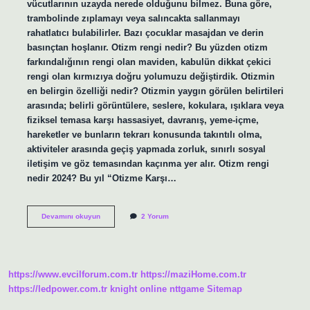
vücutlarının uzayda nerede olduğunu bilmez. Buna göre,
trambolinde zıplamayı veya salıncakta sallanmayı
rahatlatıcı bulabilirler. Bazı çocuklar masajdan ve derin
basınçtan hoşlanır. Otizm rengi nedir? Bu yüzden otizm
farkındalığının rengi olan maviden, kabulün dikkat çekici
rengi olan kırmızıya doğru yolumuzu değiştirdik. Otizmin
en belirgin özelliği nedir? Otizmin yaygın görülen belirtileri
arasında; belirli görüntülere, seslere, kokulara, ışıklara veya
fiziksel temasa karşı hassasiyet, davranış, yeme-içme,
hareketler ve bunların tekrarı konusunda takıntılı olma,
aktiviteler arasında geçiş yapmada zorluk, sınırlı sosyal
iletişim ve göz temasından kaçınma yer alır. Otizm rengi
nedir 2024? Bu yıl “Otizme Karşı…
Otizmliler
Devamını okuyun
2 Yorum
Hangi
Rengi
Sever
https://www.evcilforum.com.tr
https://maziHome.com.tr
https://ledpower.com.tr
knight online
nttgame
Sitemap