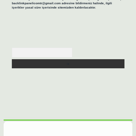
backlinkpanelicomtr@gmail.com
adresine bildirmeniz halinde, ilgili
içerikler yasal süre içerisinde sitemizden kaldırılacaktır.
Arama
bet casino
https://betexpergiris.casino/
betexpergir.net