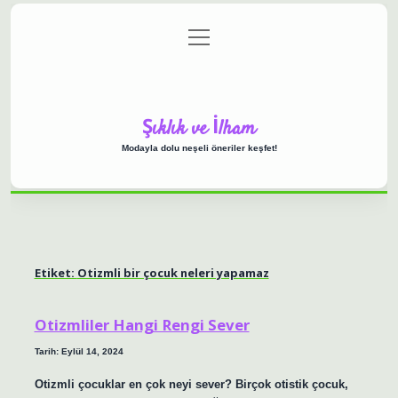
menüyü
Anasayfa
Gizlilik Politikası
Yasal Uyarı
aç
Hakkımızda
Şıklık ve İlham
Modayla dolu neşeli öneriler keşfet!
Etiket:
Otizmli bir çocuk neleri yapamaz
Otizmliler Hangi Rengi Sever
Tarih: Eylül 14, 2024
Otizmli çocuklar en çok neyi sever? Birçok otistik çocuk,