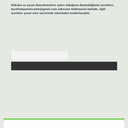
Hukuka ve yasal düzenlemelere aykırı olduğunu düşündüğünüz içerikleri,
backlinkpanelicomtr@gmail.com
adresine bildirmeniz halinde, ilgili
içerikler yasal süre içerisinde sitemizden kaldırılacaktır.
Arama
lbet casino
https://betexpergiris.casino/
betexpergir.net