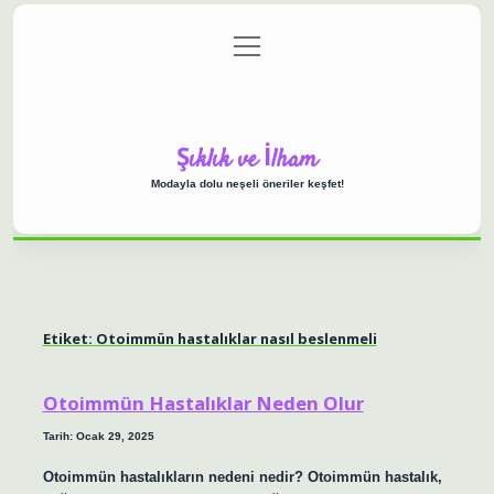
menüyü
Anasayfa
Gizlilik Politikası
Yasal Uyarı
aç
Hakkımızda
Şıklık ve İlham
Modayla dolu neşeli öneriler keşfet!
Etiket:
Otoimmün hastalıklar nasıl beslenmeli
Otoimmün Hastalıklar Neden Olur
Tarih: Ocak 29, 2025
Otoimmün hastalıkların nedeni nedir? Otoimmün hastalık,