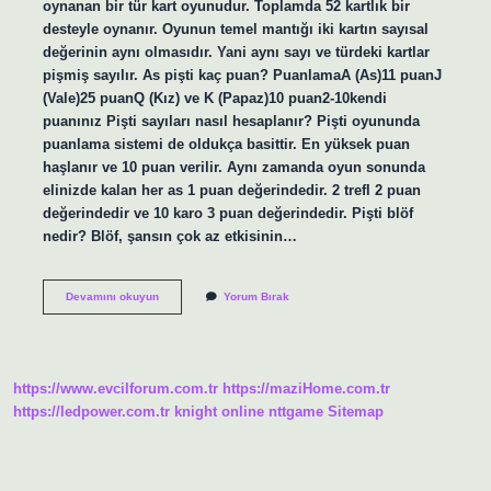
oynanan bir tür kart oyunudur. Toplamda 52 kartlık bir
desteyle oynanır. Oyunun temel mantığı iki kartın sayısal
değerinin aynı olmasıdır. Yani aynı sayı ve türdeki kartlar
pişmiş sayılır. As pişti kaç puan? PuanlamaA (As)11 puanJ
(Vale)25 puanQ (Kız) ve K (Papaz)10 puan2-10kendi
puanınız Pişti sayıları nasıl hesaplanır? Pişti oyununda
puanlama sistemi de oldukça basittir. En yüksek puan
haşlanır ve 10 puan verilir. Aynı zamanda oyun sonunda
elinizde kalan her as 1 puan değerindedir. 2 trefl 2 puan
değerindedir ve 10 karo 3 puan değerindedir. Pişti blöf
nedir? Blöf, şansın çok az etkisinin…
3
Devamını okuyun
Yorum Bırak
Kişi
Pişti
Oynanır
Mı
https://www.evcilforum.com.tr
https://maziHome.com.tr
https://ledpower.com.tr
knight online
nttgame
Sitemap