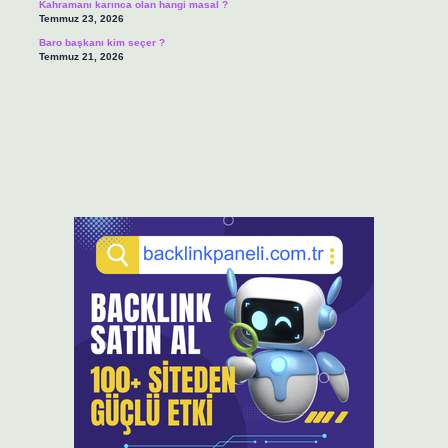
Kahramanı karınca olan hangi masal ?
Temmuz 23, 2026
Baro başkanı kim seçer ?
Temmuz 21, 2026