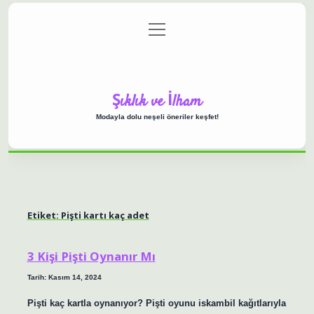
menüyü
Anasayfa
Gizlilik Politikası
Yasal Uyarı
aç
Hakkımızda
Şıklık ve İlham
Modayla dolu neşeli öneriler keşfet!
Etiket:
Pişti kartı kaç adet
3 Kişi Pişti Oynanır Mı
Tarih: Kasım 14, 2024
Pişti kaç kartla oynanıyor? Pişti oyunu iskambil kağıtlarıyla