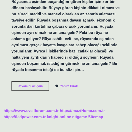
Rüyasında eşinden boşandığını gören kişiler için zor bir
dönem başlayabilir. Rüyayı gören kişinin dikkatli olması ve
bu süreci maddi ve manevi olarak en az zararla atlatması
tavsiye edilir. Rüyada boşanma davası açmak, ekonomik
sorunlardan kurtulma çabası olarak yorumlanır. Rüyada
eşinden ayrı olmak ne anlama gelir? Peki bu rüya ne
anlama geliyor? Rüya sahibi evli ise, rüyasında eşinden
ayrılması gerçek hayatta kavgalara sebep olacağı şeklinde
yorumlanır. Ayrıca ilişkilerinde bazı çatlaklar olacağı ve
hatta yeni ayrılıkların habercisi olduğu söylenir. Rüyada
eşinden boşanmak istediğini görmek ne anlama gelir? Bir
rüyada boşanma isteği de bu söz için…
Rüyada
Devamını okuyun
Yorum Bırak
Eşle
Ayrılmak
Ne
Anlama
Gelir
https://www.evcilforum.com.tr
https://maziHome.com.tr
https://ledpower.com.tr
knight online
nttgame
Sitemap