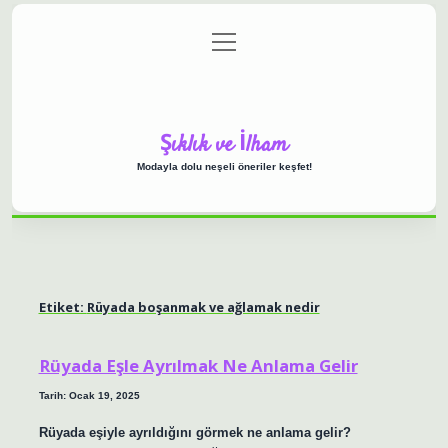
menüyü
Anasayfa
Gizlilik Politikası
Yasal Uyarı
aç
Hakkımızda
Şıklık ve İlham
Modayla dolu neşeli öneriler keşfet!
Etiket:
Rüyada boşanmak ve ağlamak nedir
Rüyada Eşle Ayrılmak Ne Anlama Gelir
Tarih: Ocak 19, 2025
Rüyada eşiyle ayrıldığını görmek ne anlama gelir?