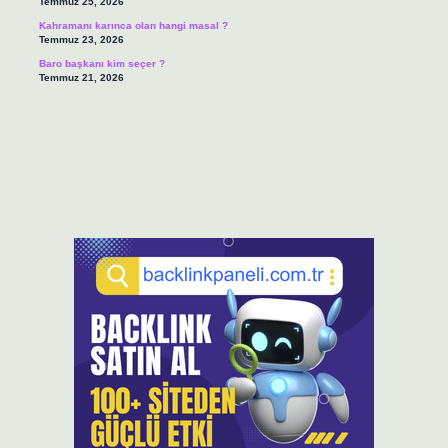
Temmuz 25, 2026
Kahramanı karınca olan hangi masal ?
Temmuz 23, 2026
Baro başkanı kim seçer ?
Temmuz 21, 2026