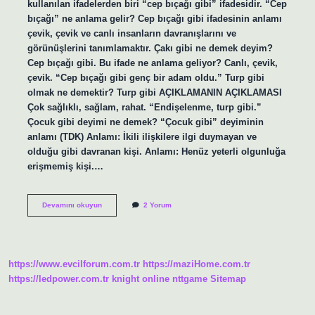
kullanılan ifadelerden biri “cep bıçağı gibi” ifadesidir. “Cep
bıçağı” ne anlama gelir? Cep bıçağı gibi ifadesinin anlamı
çevik, çevik ve canlı insanların davranışlarını ve
görünüşlerini tanımlamaktır. Çakı gibi ne demek deyim?
Cep bıçağı gibi. Bu ifade ne anlama geliyor? Canlı, çevik,
çevik. “Cep bıçağı gibi genç bir adam oldu.” Turp gibi
olmak ne demektir? Turp gibi AÇIKLAMANIN AÇIKLAMASI
Çok sağlıklı, sağlam, rahat. “Endişelenme, turp gibi.”
Çocuk gibi deyimi ne demek? “Çocuk gibi” deyiminin
anlamı (TDK) Anlamı: İkili ilişkilere ilgi duymayan ve
olduğu gibi davranan kişi. Anlamı: Henüz yeterli olgunluğa
erişmemiş kişi.…
Chucky
Devamını okuyun
2 Yorum
Gibi
Deyiminin
Anlamı
Nedir
https://www.evcilforum.com.tr
https://maziHome.com.tr
https://ledpower.com.tr
knight online
nttgame
Sitemap