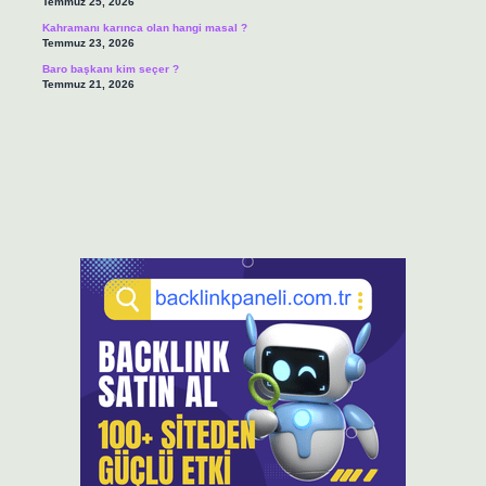
Temmuz 25, 2026
Kahramanı karınca olan hangi masal ?
Temmuz 23, 2026
Baro başkanı kim seçer ?
Temmuz 21, 2026