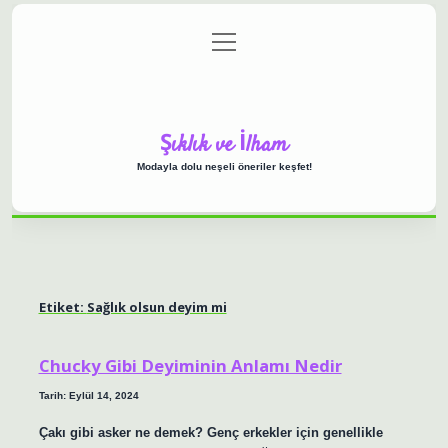
menüyü
Anasayfa
Gizlilik Politikası
Yasal Uyarı
aç
Hakkımızda
Şıklık ve İlham
Modayla dolu neşeli öneriler keşfet!
Etiket:
Sağlık olsun deyim mi
Chucky Gibi Deyiminin Anlamı Nedir
Tarih: Eylül 14, 2024
Çakı gibi asker ne demek? Genç erkekler için genellikle