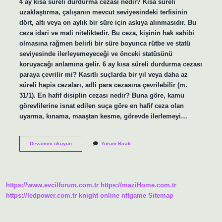
4 ay kısa süreli durdurma cezası nedir? Kısa süreli
uzaklaştırma, çalışanın mevcut seviyesindeki terfisinin
dört, altı veya on aylık bir süre için askıya alınmasıdır. Bu
ceza idari ve mali niteliktedir. Bu ceza, kişinin hak sahibi
olmasına rağmen belirli bir süre boyunca rütbe ve statü
seviyesinde ilerleyemeyeceği ve önceki statüsünü
koruyacağı anlamına gelir. 6 ay kısa süreli durdurma cezası
paraya çevrilir mi? Kasıtlı suçlarda bir yıl veya daha az
süreli hapis cezaları, adli para cezasına çevrilebilir (m.
31/1). En hafif disiplin cezası nedir? Buna göre, kamu
görevlilerine isnat edilen suça göre en hafif ceza olan
uyarma, kınama, maaştan kesme, görevde ilerlemeyi…
Dört
Devamını okuyun
Yorum Bırak
Ay
Kısa
Süreli
Durdurma
Cezası
https://www.evcilforum.com.tr
https://maziHome.com.tr
Nedir
https://ledpower.com.tr
knight online
nttgame
Sitemap