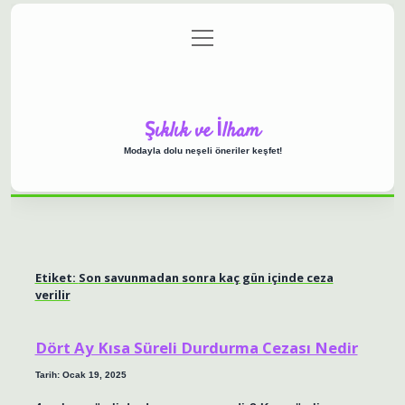
menüyü
Anasayfa
Gizlilik Politikası
Yasal Uyarı
aç
Hakkımızda
Şıklık ve İlham
Modayla dolu neşeli öneriler keşfet!
Etiket:
Son savunmadan sonra kaç gün içinde ceza
verilir
Dört Ay Kısa Süreli Durdurma Cezası Nedir
Tarih: Ocak 19, 2025