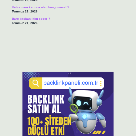
Kahramanı karınca olan hangi masal ?
Temmuz 23, 2026
Baro başkanı kim seçer ?
Temmuz 21, 2026