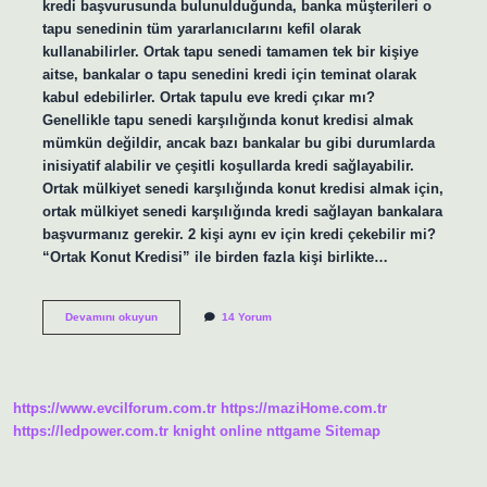
kredi başvurusunda bulunulduğunda, banka müşterileri o
tapu senedinin tüm yararlanıcılarını kefil olarak
kullanabilirler. Ortak tapu senedi tamamen tek bir kişiye
aitse, bankalar o tapu senedini kredi için teminat olarak
kabul edebilirler. Ortak tapulu eve kredi çıkar mı?
Genellikle tapu senedi karşılığında konut kredisi almak
mümkün değildir, ancak bazı bankalar bu gibi durumlarda
inisiyatif alabilir ve çeşitli koşullarda kredi sağlayabilir.
Ortak mülkiyet senedi karşılığında konut kredisi almak için,
ortak mülkiyet senedi karşılığında kredi sağlayan bankalara
başvurmanız gerekir. 2 kişi aynı ev için kredi çekebilir mi?
“Ortak Konut Kredisi” ile birden fazla kişi birlikte…
Ortak
Devamını okuyun
14 Yorum
Tapu
Ile
Kredi
Çekilir
Mi
https://www.evcilforum.com.tr
https://maziHome.com.tr
https://ledpower.com.tr
knight online
nttgame
Sitemap