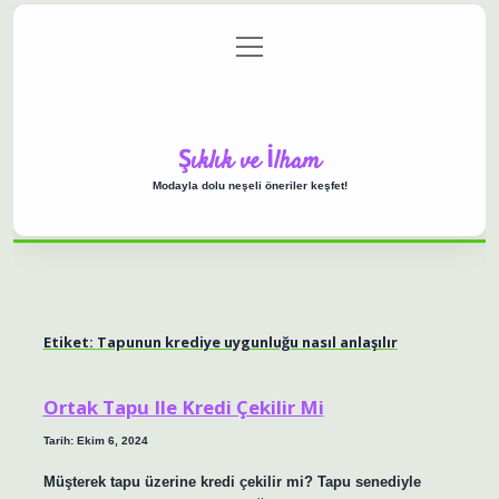
menüyü
Anasayfa
Gizlilik Politikası
Yasal Uyarı
aç
Hakkımızda
Şıklık ve İlham
Modayla dolu neşeli öneriler keşfet!
Etiket:
Tapunun krediye uygunluğu nasıl anlaşılır
Ortak Tapu Ile Kredi Çekilir Mi
Tarih: Ekim 6, 2024
Müşterek tapu üzerine kredi çekilir mi? Tapu senediyle