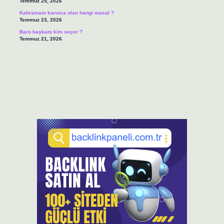
Temmuz 25, 2026
Kahramanı karınca olan hangi masal ?
Temmuz 23, 2026
Baro başkanı kim seçer ?
Temmuz 21, 2026