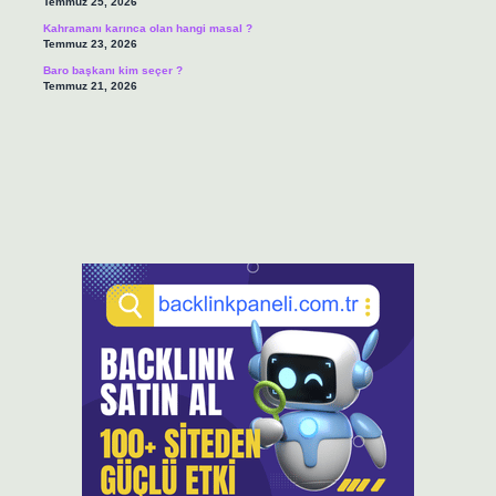
Temmuz 25, 2026
Kahramanı karınca olan hangi masal ?
Temmuz 23, 2026
Baro başkanı kim seçer ?
Temmuz 21, 2026