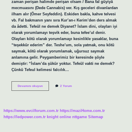
zaman perişan halimde perişan olsam / Bana fal gûyiyâ
mecmuasını (Dede Cannabis) ver. Kış geceleri divanlardan
ilham alır (Ömer Seyfeddin). Eskiden bakla, kahve telvesi
vb. Fal bakmanın yanı sıra Kur’an-ı Kerim’den ders almak
da âdetti. Tefeül ne demek Diyanet? İslam dini, olayları iyi
olarak yorumlamayı teşvik eder, buna tefee’ul denir.
Olayları kötü olarak yorumlamayı kesinlikle yasaklar, buna
“teşekkür ederim” der. Teshe’um, sola yatmak, onu kötü
saymak, kötü olarak yorumlamak, uğursuz saymak
anlamına gelir. Peygamberimiz bir keresinde şöyle
demiştir: “İslam’da şükür yoktur. Tefeül vakti ne demek?
Çünkü Tefeul kelimesi falcılık…
Tefeül
Devamını okuyun
2 Yorum
Ne
Demek
Tdk
https://www.evcilforum.com.tr
https://maziHome.com.tr
https://ledpower.com.tr
knight online
nttgame
Sitemap