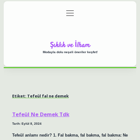
menüyü
Anasayfa
Gizlilik Politikası
Yasal Uyarı
aç
Hakkımızda
Şıklık ve İlham
Modayla dolu neşeli öneriler keşfet!
Etiket:
Tefeül fal ne demek
Tefeül Ne Demek Tdk
Tarih: Eylül 8, 2024
Tefeül anlamı nedir? 1. Fal bakma, fal bakma, fal bakma: Ne