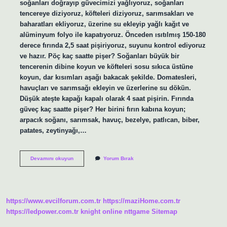
soğanları doğrayıp güvecimizi yağlıyoruz, soğanları
tencereye diziyoruz, köfteleri diziyoruz, sarımsakları ve
baharatları ekliyoruz, üzerine su ekleyip yağlı kağıt ve
alüminyum folyo ile kapatıyoruz. Önceden ısıtılmış 150-180
derece fırında 2,5 saat pişiriyoruz, suyunu kontrol ediyoruz
ve hazır. Pöç kaç saatte pişer? Soğanları büyük bir
tencerenin dibine koyun ve köfteleri sosu sıkıca üstüne
koyun, dar kısımları aşağı bakacak şekilde. Domatesleri,
havuçları ve sarımsağı ekleyin ve üzerlerine su dökün.
Düşük ateşte kapağı kapalı olarak 4 saat pişirin. Fırında
güveç kaç saatte pişer? Her birini fırın kabına koyun;
arpacık soğanı, sarımsak, havuç, bezelye, patlıcan, biber,
patates, zeytinyağı,…
Güveçte
Devamını okuyun
Yorum Bırak
Pöç
Kaç
Saatte
Pişer
https://www.evcilforum.com.tr
https://maziHome.com.tr
https://ledpower.com.tr
knight online
nttgame
Sitemap