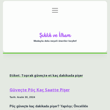
menüyü
Anasayfa
Gizlilik Politikası
Yasal Uyarı
aç
Hakkımızda
Şıklık ve İlham
Modayla dolu neşeli öneriler keşfet!
Etiket:
Toprak güveçte et kaç dakikada pişer
Güveçte Pöç Kaç Saatte Pişer
Tarih: Aralık 30, 2024
Pöç güveçte kaç dakikada pişer? Yapılışı; Öncelikle