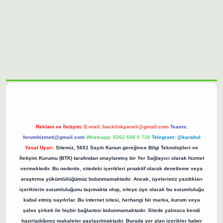
lbet casino
https://betexpergiris.casino/
betexpergir.net
Reklam ve İletişim:
E-mail:
backlinkpaneli@gmail.com
Teams:
forumhizmeti@gmail.com
Whatsapp: 0262 606 0 726
Telegram: @karabul
Yasal Uyarı:
Sitemiz, 5651 Sayılı Kanun gereğince Bilgi Teknolojileri ve
İletişim Kurumu (BTK) tarafından onaylanmış bir Yer Sağlayıcı olarak hizmet
vermektedir. Bu nedenle, sitedeki içerikleri proaktif olarak denetleme veya
araştırma yükümlülüğümüz bulunmamaktadır. Ancak, üyelerimiz yazdıkları
içeriklerin sorumluluğunu taşımakta olup, siteye üye olarak bu sorumluluğu
kabul etmiş sayılırlar. Bu internet sitesi, herhangi bir marka, kurum veya
şahıs şirketi ile hiçbir bağlantısı bulunmamaktadır. Sitede yalnızca kendi
hazırladığımız makaleler paylaşılmaktadır. Burada yer alan içerikler haber