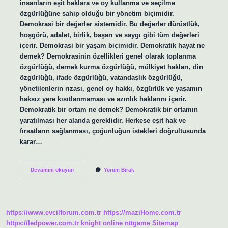
insanların eşit haklara ve oy kullanma ve seçilme
özgürlüğüne sahip olduğu bir yönetim biçimidir.
Demokrasi bir değerler sistemidir. Bu değerler dürüstlük,
hoşgörü, adalet, birlik, başarı ve saygı gibi tüm değerleri
içerir. Demokrasi bir yaşam biçimidir. Demokratik hayat ne
demek? Demokrasinin özellikleri genel olarak toplanma
özgürlüğü, dernek kurma özgürlüğü, mülkiyet hakları, din
özgürlüğü, ifade özgürlüğü, vatandaşlık özgürlüğü,
yönetilenlerin rızası, genel oy hakkı, özgürlük ve yaşamın
haksız yere kısıtlanmaması ve azınlık haklarını içerir.
Demokratik bir ortam ne demek? Demokratik bir ortamın
yaratılması her alanda gereklidir. Herkese eşit hak ve
fırsatların sağlanması, çoğunluğun istekleri doğrultusunda
karar…
Demokratik
Devamını okuyun
Yorum Bırak
Yaşam
Biçimi
Nedir
https://www.evcilforum.com.tr
https://maziHome.com.tr
https://ledpower.com.tr
knight online
nttgame
Sitemap