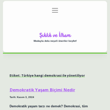
menüyü
Anasayfa
Gizlilik Politikası
Yasal Uyarı
aç
Hakkımızda
Şıklık ve İlham
Modayla dolu neşeli öneriler keşfet!
Etiket:
Türkiye hangi demokrasi ile yönetiliyor
Demokratik Yaşam Biçimi Nedir
Tarih: Kasım 3, 2024
Demokratik yaşam tarzı ne demek? Demokrasi, tüm