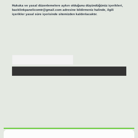
Hukuka ve yasal düzenlemelere aykırı olduğunu düşündüğünüz içerikleri,
backlinkpanelicomtr@gmail.com
adresine bildirmeniz halinde, ilgili
içerikler yasal süre içerisinde sitemizden kaldırılacaktır.
Arama
asino/
betexpergir.net