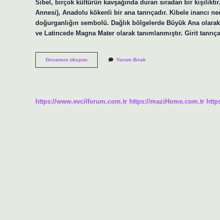
Sibel, birçok kültürün kavşağında duran sıradan bir kişilikt
Annesi), Anadolu kökenli bir ana tanrıçadır. Kibele inancı ned
doğurganlığın sembolü. Dağlık bölgelerde Büyük Ana olarak 
ve Latincede Magna Mater olarak tanımlanmıştır. Girit tanrıç
Cybelle
Devamını okuyun
Yorum Bırak
Ne
Demek
https://www.evcilforum.com.tr
https://maziHome.com.tr
http