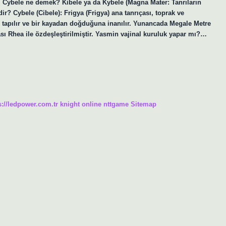
ir. Cybele ne demek? Kibele ya da Kybele (Magna Mater: Tanrıların
ir? Cybele (Cibele): Frigya (Frigya) ana tanrıçası, toprak ve
tapılır ve bir kayadan doğduğuna inanılır. Yunancada Megale Metre
ası Rhea ile özdeşleştirilmiştir. Yasmin vajinal kuruluk yapar mı?…
s://ledpower.com.tr
knight online
nttgame
Sitemap