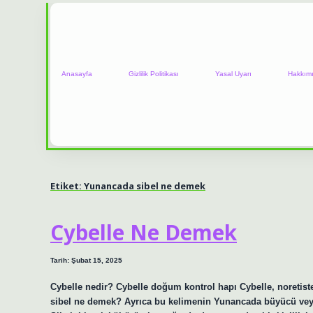
Anasayfa
Gizlilik Politikası
Yasal Uyarı
Hakkım
Etiket:
Yunancada sibel ne demek
Cybelle Ne Demek
Tarih: Şubat 15, 2025
Cybelle nedir? Cybelle doğum kontrol hapı Cybelle, noretiste
sibel ne demek? Ayrıca bu kelimenin Yunancada büyücü veya