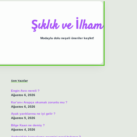
Şıklık ve İlham
Modayla dolu neşeli öneriler keşfet!
Sidebar
ilbet casino
https://
Son Yazılar
Engin Avcı nereli ?
Ağustos 6, 2026
Kur’an-ı Arapça okumak zorunlu mu ?
Ağustos 6, 2026
Ayak yarıklarına ne iyi gelir ?
Ağustos 5, 2026
Bilge Kaan ne demiş ?
Ağustos 4, 2026
Android’de kopyalama geçmişi nasıl bulunur ?