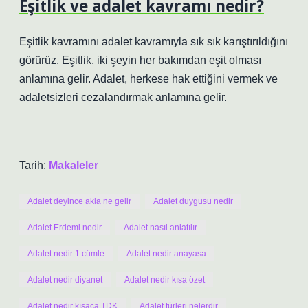
Eşitlik ve adalet kavramı nedir?
Eşitlik kavramını adalet kavramıyla sık sık karıştırıldığını
görürüz. Eşitlik, iki şeyin her bakımdan eşit olması
anlamına gelir. Adalet, herkese hak ettiğini vermek ve
adaletsizleri cezalandırmak anlamına gelir.
Tarih:
Makaleler
Adalet deyince akla ne gelir
Adalet duygusu nedir
Adalet Erdemi nedir
Adalet nasıl anlatılır
Adalet nedir 1 cümle
Adalet nedir anayasa
Adalet nedir diyanet
Adalet nedir kısa özet
Adalet nedir kısaca TDK
Adalet türleri nelerdir