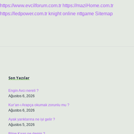
https://www.evcilforum.com.tr
https://maziHome.com.tr
https://ledpower.com.tr
knight online
nttgame
Sitemap
Sidebar
Son Yazılar
Engin Avcı nereli ?
Ağustos 6, 2026
Kur’an-ı Arapça okumak zorunlu mu ?
Ağustos 6, 2026
Ayak yarıklarına ne iyi gelir ?
Ağustos 5, 2026
Bilge Kaan ne demiş ?