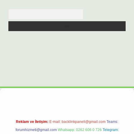
Arama
t
Reklam ve İletişim:
E-mail:
backlinkpaneli@gmail.com
Teams:
forumhizmeti@gmail.com
Whatsapp: 0262 606 0 726
Telegram: