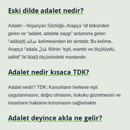
Eski dilde adalet nedir?
Adalet – Nişanyan Sözlüğü. Arapça ˁdl kökünden
gelen ve “adalet, adalete saygı” anlamına gelen
ˁadāla(t) عدالة kelimesinden bir alıntıdır. Bu kelime,
Arapça ˁadala عَدَلَ fiilinin “eşit, orantılı ve ölçülüydü,
adildi” faˁāla(t) ölçüsündeki mastarıdır.
Adalet nedir kısaca TDK?
Adalet nedir? TDK: Kanunların herkese eşit
uygulanmasını, doğru olmasını, hukuku gözetmesini ve
insanların haklarını korumasını sağlamaktır.
Adalet deyince akla ne gelir?