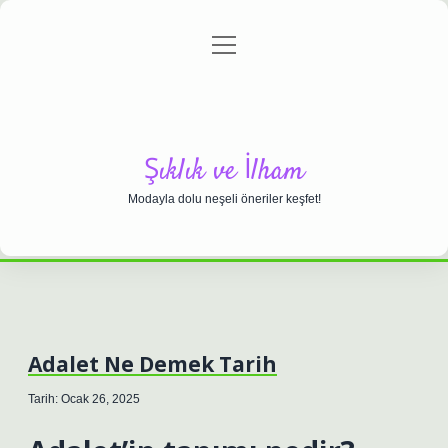
menüyü
Anasayfa
Gizlilik Politikası
Yasal Uyarı
aç
Hakkımızda
Şıklık ve İlham
Modayla dolu neşeli öneriler keşfet!
Adalet Ne Demek Tarih
Tarih: Ocak 26, 2025