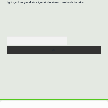
ilgili içerikler yasal süre içerisinde sitemizden kaldırılacaktır.
Arama
ilbet casino
https://betexpergiris.casino/
betexpergir.net