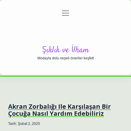
menüyü
Anasayfa
Gizlilik Politikası
Yasal Uyarı
aç
Hakkımızda
Şıklık ve İlham
Modayla dolu neşeli öneriler keşfet!
Akran Zorbalığı Ile Karşılaşan Bir
Çocuğa Nasıl Yardım Edebiliriz
Tarih: Şubat 2, 2025