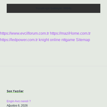
https://www.evcilforum.com.tr
https://maziHome.com.tr
https://ledpower.com.tr
knight online
nttgame
Sitemap
Sidebar
Son Yazılar
Engin Avcı nereli ?
Ağustos 6, 2026