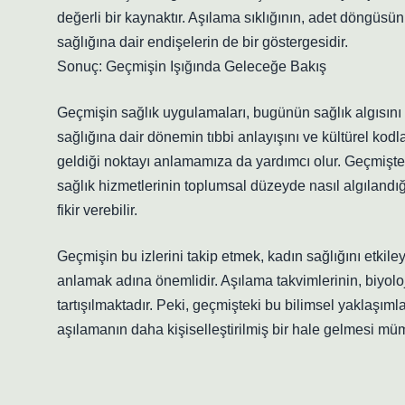
değerli bir kaynaktır. Aşılama sıklığının, adet döngüs
sağlığına dair endişelerin de bir göstergesidir.
Sonuç: Geçmişin Işığında Geleceğe Bakış
Geçmişin sağlık uygulamaları, bugünün sağlık algısını 
sağlığına dair dönemin tıbbi anlayışını ve kültürel kod
geldiği noktayı anlamamıza da yardımcı olur. Geçmişteki
sağlık hizmetlerinin toplumsal düzeyde nasıl algılandığ
fikir verebilir.
Geçmişin bu izlerini takip etmek, kadın sağlığını etkiley
anlamak adına önemlidir. Aşılama takvimlerinin, biyoloji
tartışılmaktadır. Peki, geçmişteki bu bilimsel yaklaşı
aşılamanın daha kişiselleştirilmiş bir hale gelmesi 