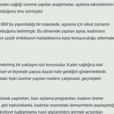
e kadın sağlığı üzerine yapılan araştırmalar, aşılama takvimlerinin
 olduğunu öne sürmüştür.
969’da yayımladığı bir makalede, aşılama için ideal zamanın
olduğunu belirtmiştir. Bu dönemde yapılan aşılar, kadınların
e çeşitli enfeksiyon hastalıklarına karşı koruyuculuğu arttırmıştır
dirilmiş bir yaklaşım söz konusudur. Kadın sağlığına dair
sel ve biyolojik yapıya dayalı hale geldiğini göstermektedir.
ndaki ilişki üzerine yapılan modern çalışmalar, geçmişteki
 olarak yapılırken, bazı aşılama programları, kadının üreme
 gibi topluluklarda, kadınlar arasındaki deneyimlerin paylaşıldığ
ve kültürel bağlamlarda nasıl algılandığını görmek açısından