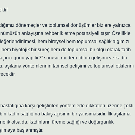
ktif
adığımız dönemeçler ve toplumsal dönüşümler bizlere yalnızca
ünümüzün anlayışına rehberlik etme potansiyeli taşır. Özellikle
e değerlendirilmesi, hem bireysel hem toplumsal sağlık algımızı
m biyolojik bir süreç hem de toplumsal bir olgu olarak tarih
çıncı günü yapılır?” sorusu, modern tıbbın gelişimi ve kadın
ı, aşılama yöntemlerinin tarihsel gelişimi ve toplumsal etkilerini
ecektir.
hastalığına karşı geliştirilen yöntemlerle dikkatleri üzerine çekti.
ın kadın sağlığına bakış açısının bir yansımasıdır. İlk aşılama
elik olsa da, kadınların üreme sağlığı ve doğurganlık
ışılmaya başlanmıştır.