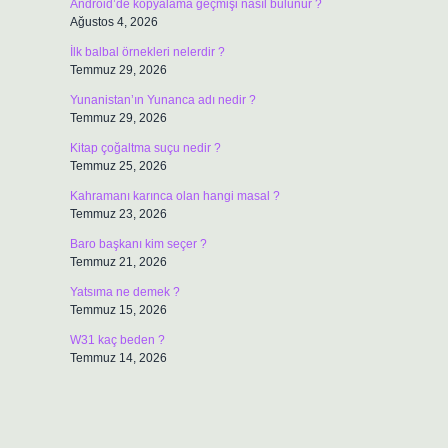
Android’de kopyalama geçmişi nasıl bulunur ?
Ağustos 4, 2026
İlk balbal örnekleri nelerdir ?
Temmuz 29, 2026
Yunanistan’ın Yunanca adı nedir ?
Temmuz 29, 2026
Kitap çoğaltma suçu nedir ?
Temmuz 25, 2026
Kahramanı karınca olan hangi masal ?
Temmuz 23, 2026
Baro başkanı kim seçer ?
Temmuz 21, 2026
Yatsıma ne demek ?
Temmuz 15, 2026
W31 kaç beden ?
Temmuz 14, 2026