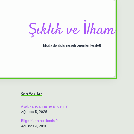
Şıklık ve İlham
Modayla dolu neşeli öneriler keşfet!
Sidebar
ilbet casino
https://betexpergiris.casino/
betexpergir.net
Son Yazılar
Ayak yarıklarına ne iyi gelir ?
Ağustos 5, 2026
Bilge Kaan ne demiş ?
Ağustos 4, 2026