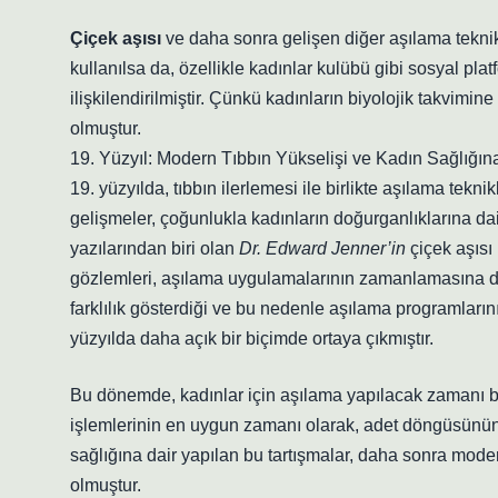
Çiçek aşısı
ve daha sonra gelişen diğer aşılama teknikl
kullanılsa da, özellikle kadınlar kulübü gibi sosyal pl
ilişkilendirilmiştir. Çünkü kadınların biyolojik takvimin
olmuştur.
19. Yüzyıl: Modern Tıbbın Yükselişi ve Kadın Sağlığın
19. yüzyılda, tıbbın ilerlemesi ile birlikte aşılama tekn
gelişmeler, çoğunlukla kadınların doğurganlıklarına dai
yazılarından biri olan
Dr. Edward Jenner’in
çiçek aşısı
gözlemleri, aşılama uygulamalarının zamanlamasına dai
farklılık gösterdiği ve bu nedenle aşılama programlarının 
yüzyılda daha açık bir biçimde ortaya çıkmıştır.
Bu dönemde, kadınlar için aşılama yapılacak zamanı 
işlemlerinin en uygun zamanı olarak, adet döngüsünün 
sağlığına dair yapılan bu tartışmalar, daha sonra moder
olmuştur.