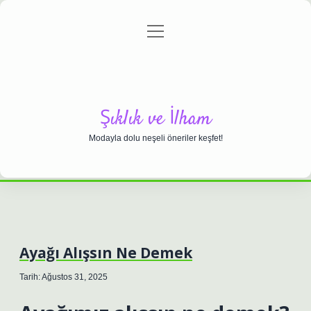
menüyü
Anasayfa
Gizlilik Politikası
Yasal Uyarı
aç
Hakkımızda
Şıklık ve İlham
Modayla dolu neşeli öneriler keşfet!
Ayağı Alışsın Ne Demek
Tarih: Ağustos 31, 2025