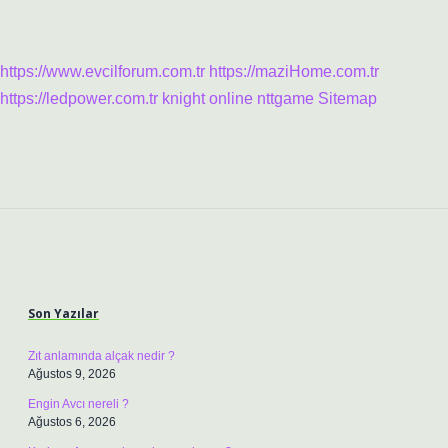
https://www.evcilforum.com.tr
https://maziHome.com.tr
https://ledpower.com.tr
knight online
nttgame
Sitemap
Sidebar
Son Yazılar
Zıt anlamında alçak nedir ?
Ağustos 9, 2026
Engin Avcı nereli ?
Ağustos 6, 2026