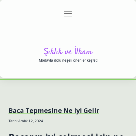
menüyü
Anasayfa
Gizlilik Politikası
Yasal Uyarı
aç
Hakkımızda
Şıklık ve İlham
Modayla dolu neşeli öneriler keşfet!
Baca Tepmesine Ne Iyi Gelir
Tarih: Aralık 12, 2024