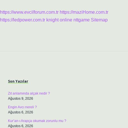
https://www.evcilforum.com.tr
https://maziHome.com.tr
https://ledpower.com.tr
knight online
nttgame
Sitemap
Sidebar
Son Yazılar
Zıt anlamında alçak nedir ?
Ağustos 9, 2026
Engin Avcı nereli ?
Ağustos 6, 2026
Kur’an-ı Arapça okumak zorunlu mu ?
Ağustos 6, 2026