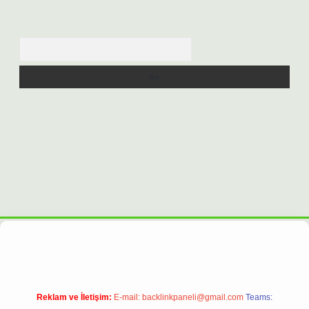
Arama
xpergiris.casino/
betexpergir.net
Reklam ve İletişim:
E-mail:
backlinkpaneli@gmail.com
Teams: