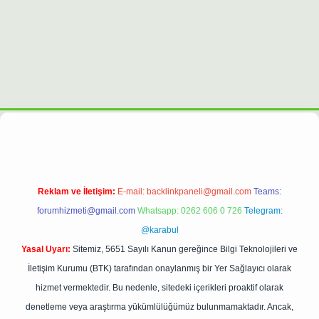
expergiris.casino/
betexpergir.net
Reklam ve İletişim:
E-mail:
backlinkpaneli@gmail.com
Teams:
forumhizmeti@gmail.com
Whatsapp: 0262 606 0 726
Telegram:
@karabul
Yasal Uyarı:
Sitemiz, 5651 Sayılı Kanun gereğince Bilgi Teknolojileri ve
İletişim Kurumu (BTK) tarafından onaylanmış bir Yer Sağlayıcı olarak
hizmet vermektedir. Bu nedenle, sitedeki içerikleri proaktif olarak
denetleme veya araştırma yükümlülüğümüz bulunmamaktadır. Ancak,