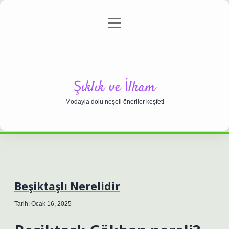
menüyü
Anasayfa
Gizlilik Politikası
Yasal Uyarı
aç
Hakkımızda
Şıklık ve İlham
Modayla dolu neşeli öneriler keşfet!
Beşiktaşlı Nerelidir
Tarih: Ocak 16, 2025