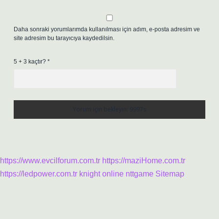
Daha sonraki yorumlarımda kullanılması için adım, e-posta adresim ve
site adresim bu tarayıcıya kaydedilsin.
5 + 3 kaçtır?
*
https://www.evcilforum.com.tr
https://maziHome.com.tr
https://ledpower.com.tr
knight online
nttgame
Sitemap