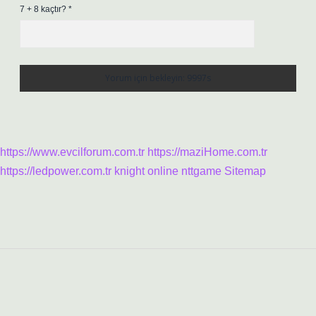
7 + 8 kaçtır?
*
https://www.evcilforum.com.tr
https://maziHome.com.tr
https://ledpower.com.tr
knight online
nttgame
Sitemap
Sidebar