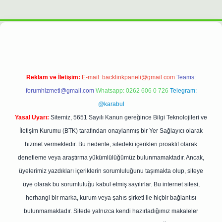
xpergiris.casino/
betexpergir.net
Reklam ve İletişim:
E-mail:
backlinkpaneli@gmail.com
Teams:
forumhizmeti@gmail.com
Whatsapp: 0262 606 0 726
Telegram:
@karabul
Yasal Uyarı:
Sitemiz, 5651 Sayılı Kanun gereğince Bilgi Teknolojileri ve
İletişim Kurumu (BTK) tarafından onaylanmış bir Yer Sağlayıcı olarak
hizmet vermektedir. Bu nedenle, sitedeki içerikleri proaktif olarak
denetleme veya araştırma yükümlülüğümüz bulunmamaktadır. Ancak,
üyelerimiz yazdıkları içeriklerin sorumluluğunu taşımakta olup, siteye
üye olarak bu sorumluluğu kabul etmiş sayılırlar. Bu internet sitesi,
herhangi bir marka, kurum veya şahıs şirketi ile hiçbir bağlantısı
bulunmamaktadır. Sitede yalnızca kendi hazırladığımız makaleler