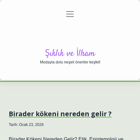
menüyü
Anasayfa
Gizlilik Politikası
Yasal Uyarı
aç
Hakkımızda
Şıklık ve İlham
Modayla dolu neşeli öneriler keşfet!
Birader kökeni nereden gelir ?
Tarih: Ocak 23, 2026
Birader Kökeni Nereden Gelir? Etik, Epistemoloji ve